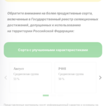
Обратите внимание на более продуктивные сорта,
включенные в Государственный реестр селекционных
достижений, допущенных к использованию
на территории Российской Федерации:
Сорта с улучшенными характеристиками
Август
РФН
В
Среднеспелая группа
Среднеспелая группа
Ср
53 %
50 %
5
Представленные материалы носят информационный характер и основаны на