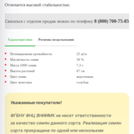
Отличается высокой стабильностью.
8 (800) 700-75-85
Связаться с отделом продаж можно по телефону
Характеристики
Регионы возделывания
Потенциальная урожайность
25 ц/га
Масличность семян
50 %
Масса 1000 семян
7,3 г
Высота растений
67 см
Цвет семян
коричневые
Цвет лепестков
голубые
Уважаемые покупатели!
ФГБНУ ФНЦ ВНИИМК не несет ответственности
за качество семян данного сорта. Реализация семян
сорта прекращена по одной или нескольким