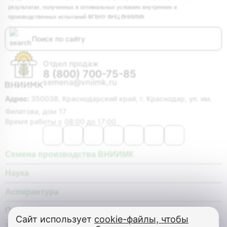
результатах, полученных в оптимальных условиях внутренних и
производственных испытаний ФГБНУ ФНЦ ВНИИМК
Отдел продаж
8 (800) 700-75-85
semena@vniimk.ru
Адрес:
350038, Краснодарский край, г. Краснодар, ул. им.
Филатова, дом 17
Время работы с 08:00 до 17:00
Семена производства ВНИИМК
Наука
Аспирантура
Покупателю
Сайт использует
cookie-файлы, чтобы
© Федеральное государственное бюджетное научное