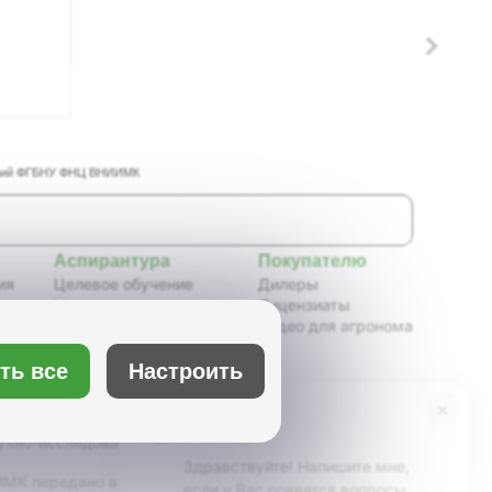
таний ФГБНУ ФНЦ ВНИИМК
Аспирантура
Покупателю
ия
Целевое обучение
Дилеры
Новости аспирантуры
Лицензиаты
ения,
Нормативные документы
Видео для агронома
Портфолио аспирантов
Расписание
ть все
Настроить
ия
Учебно-методическое
обеспечение
×
Бот Max
х
Учебные планы
учно-исследовательский институт масличных
Здравствуйте! Напишите мне,
К передано в ведение Минсельхоза России,
если у Вас появятся вопросы.