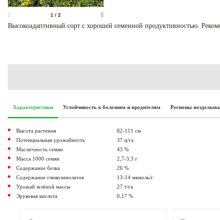
1
/
2
Высокоадаптивный сорт с хорошей семенной продуктивностью. Рекоме
Характеристики
Устойчивость к болезням и вредителям
Регионы возделыв
Высота растения
82-111 см
Потенциальная урожайность
37 ц/га
Масличность семян
43 %
Масса 1000 семян
2,7-3,3 г
Содержание белка
26 %
Содержание глюкозинолатов
13-14 мкмоль/г
Урожай зелёной массы
27 т/га
Эруковая кислота
0,17 %