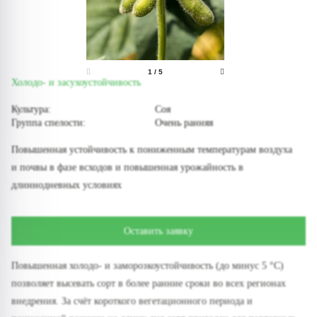
1
/
5
Холодо- и засухоустойчивость
Культура:
Соя
Группа спелости:
Очень ранняя
Повышенная устойчивость к пониженным температурам воздуха
и почвы в фазе всходов и повышенная урожайность в
длиннодневных условиях
Оставить заявку
Повышенная холодо- и заморозкоустойчивость (до минус 5 °С)
позволяет высевать сорт в более ранние сроки во всех регионах
внедрения. За счёт короткого вегетационного периода и