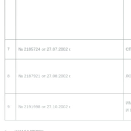
7
№ 2185724 от 27.07.2002 г.
С
8
№ 2187921 от 27.08.2002 г.
Л
И
9
№ 2191998 от 27.10.2002 г.
И 