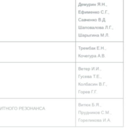
Демурин Я.Н.,
Ефименко С.Г.,
Савченко В.Д.
Шаповалова Л.Г.,
Шарыгина М.Л.
Трембак Е.Н.,
Кочегура А.В.
Ветер И.И.,
Гусева Т.Е.,
Колбасин В.Г.,
Горев Г.Г.
Витюк Б.Я.,
ИТНОГО РЕЗОНАНСА
Прудников С.М.,
Гореликова И.А.