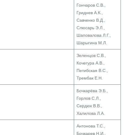
Гончаров С.В.,
Гриднев А.К.,
Савченко В.Д.,
Слюсарь Э.Л.,
Шаповалова Л.Г.,
Шарыгина М.Л.
Зеленцов С.В.,
Кочегура А.В.,
Петибская В.С.,
Трембак Е.Н.
Бочкарёва Э.Б.,
Горлов С.Л.,
Сердюк В.В.,
Халилова Л.А.
Антонова Т.С.,
Бочкарев Н.И.,