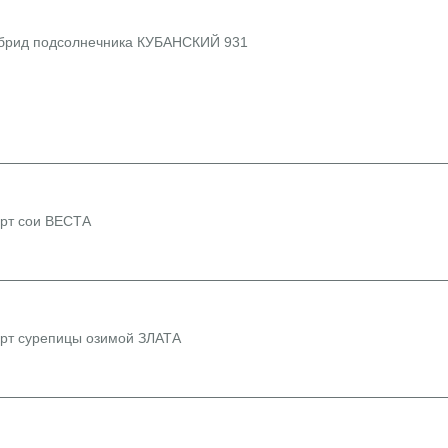
брид подсолнечника КУБАНСКИЙ 931
рт сои ВЕСТА
рт сурепицы озимой ЗЛАТА