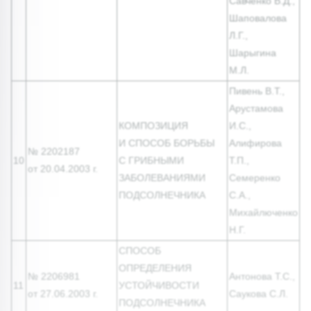
Савченко В.Д.,
Шаповалова
Л.Г.,
Шарыгина
М.Л.
Пивень В.Т.,
Арустамова
КОМПОЗИЦИЯ
И.С.,
И СПОСОБ БОРЬБЫ
Алифирова
№ 2202187
10
С ГРИБНЫМИ
Т.П.,
от 20.04.2003 г.
ЗАБОЛЕВАНИЯМИ
Семеренко
ПОДСОЛНЕЧНИКА
С.А.,
Михайлюченко
Н.Г.
СПОСОБ
ОПРЕДЕЛЕНИЯ
№ 2206981
Антонова Т.С.,
11
УСТОЙЧИВОСТИ
от 27.06.2003 г.
Саукова С.Л.
ПОДСОЛНЕЧНИКА