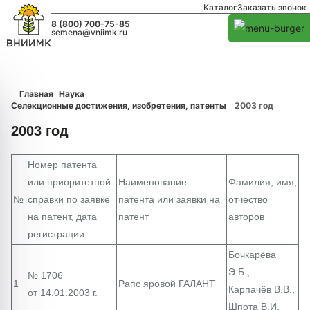
Каталог
Заказать звонок
8 (800) 700-75-85
semena@vniimk.ru
Главная
Наука
Селекционные достижения, изобретения, патенты
2003 год
2003 год
Номер патента
или приоритетной
Наименование
Фамилия, имя,
№
справки по заявке
патента или заявки на
отчество
на патент, дата
патент
авторов
регистрации
Бочкарёва
Э.Б.,
№ 1706
1
Рапс яровой ГАЛАНТ
Карпачёв В.В.,
от 14.01.2003 г.
Шпота В.И.