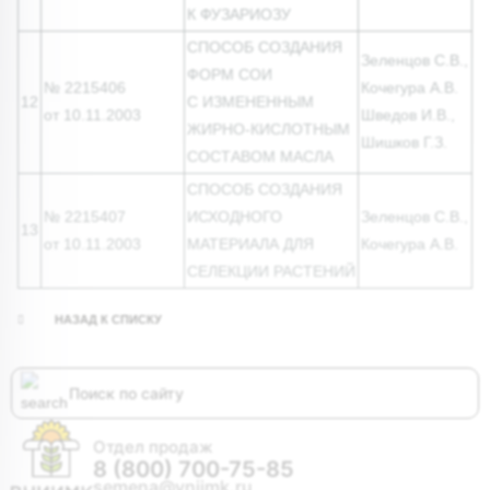
К ФУЗАРИОЗУ
СПОСОБ СОЗДАНИЯ
Зеленцов С.В.,
ФОРМ СОИ
№ 2215406
Кочегура А.В.
12
С ИЗМЕНЕННЫМ
от 10.11.2003
Шведов И.В.,
ЖИРНО-КИСЛОТНЫМ
Шишков Г.З.
СОСТАВОМ МАСЛА
СПОСОБ СОЗДАНИЯ
№ 2215407
ИСХОДНОГО
Зеленцов С.В.,
13
от 10.11.2003
МАТЕРИАЛА ДЛЯ
Кочегура А.В.
СЕЛЕКЦИИ РАСТЕНИЙ
НАЗАД К СПИСКУ
Отдел продаж
8 (800) 700-75-85
semena@vniimk.ru