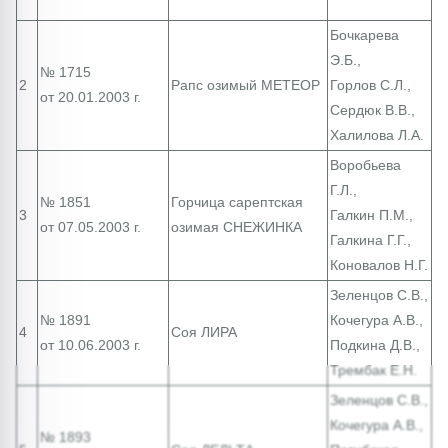
Бочкарева
Э.Б.,
№ 1715
2
Рапс озимый МЕТЕОР
Горлов С.Л.,
от 20.01.2003 г.
Сердюк В.В.,
Халилова Л.А.
Воробьева
Г.Л.,
№ 1851
Горчица сарептская
3
Галкин П.М.,
от 07.05.2003 г.
озимая СНЕЖИНКА
Галкина Г.Г.,
Коновалов Н.Г.
Зеленцов С.В.,
№ 1891
Кочегура А.В.,
4
Соя ЛИРА
от 10.06.2003 г.
Подкина Д.В.,
Трембак Е.Н.
Зеленцов С.В.,
Кочегура А.В.,
№ 1893