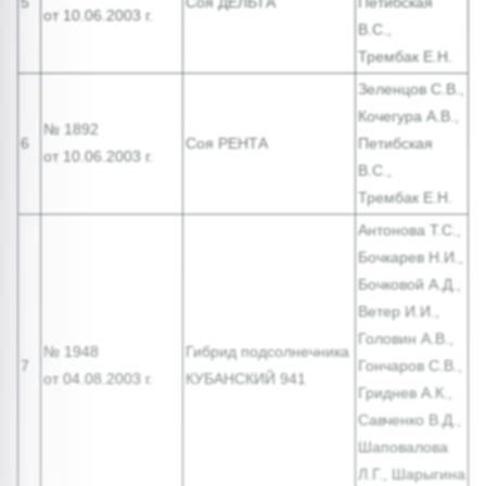
5
Соя ДЕЛЬТА
Петибская
от 10.06.2003 г.
В.С.,
Трембак Е.Н.
Зеленцов С.В.,
Кочегура А.В.,
№ 1892
6
Соя РЕНТА
Петибская
от 10.06.2003 г.
В.С.,
Трембак Е.Н.
Антонова Т.С.,
Бочкарев Н.И.,
Бочковой А.Д.,
Ветер И.И.,
Головин А.В.,
№ 1948
Гибрид подсолнечника
7
Гончаров С.В.,
от 04.08.2003 г.
КУБАНСКИЙ 941
Гриднев А.К.,
Савченко В.Д.,
Шаповалова
Л.Г., Шарыгина