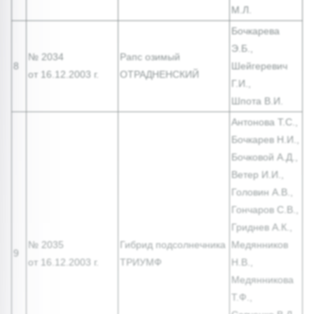
М.Л.
Бочкарева
Э.Б.,
№ 2034
Рапс озимый
8
Шейгеревич
от 16.12.2003 г.
ОТРАДНЕНСКИЙ
Г.И.,
Шпота В.И.
Антонова Т.С.,
Бочкарев Н.И.,
Бочковой А.Д.,
Ветер И.И.,
Головин А.В.,
Гончаров С.В.,
Гриднев А.К.,
№ 2035
Гибрид подсолнечника
Медянников
9
от 16.12.2003 г.
ТРИУМФ
Н.В.,
Медянникова
Т.Ф.,