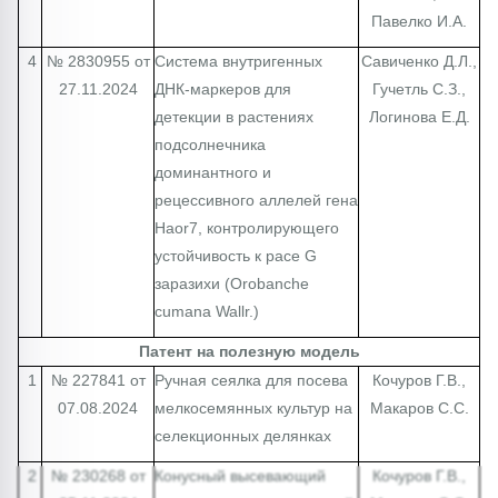
Павелко И.А.
4
№ 2830955 от
Система внутригенных
Савиченко Д.Л.,
27.11.2024
ДНК-маркеров для
Гучетль С.З.,
детекции в растениях
Логинова Е.Д.
подсолнечника
доминантного и
рецессивного аллелей гена
Haor7, контролирующего
устойчивость к расе G
заразихи (Orobanche
cumana Wallr.)
Патент на полезную модель
1
№ 227841 от
Ручная сеялка для посева
Кочуров Г.В.,
07.08.2024
мелкосемянных культур на
Макаров С.С.
селекционных делянках
2
№ 230268 от
Конусный высевающий
Кочуров Г.В.,