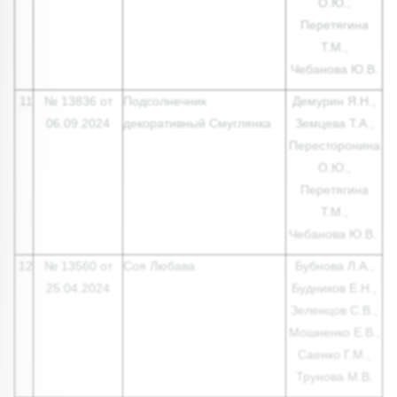
О.Ю.,
Перетягина
Т.М.,
Чебанова Ю.В.
11
№ 13836 от
Подсолнечник
Демурин Я.Н.,
06.09.2024
декоративный Смуглянка
Земцева Т.А.,
Пересторонина
О.Ю.,
Перетягина
Т.М.,
Чебанова Ю.В.
12
№ 13560 от
Соя Любава
Бубнова Л.А.,
25.04.2024
Будников Е.Н.,
Зеленцов С.В.,
Мошненко Е.В.,
Саенко Г.М.,
Трунова М.В.