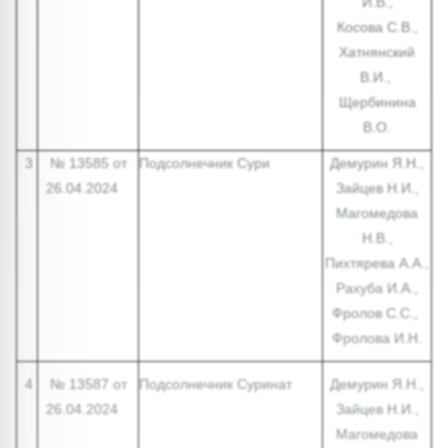
И.В.,
Косова С.В.,
Хатнянский
В.И.,
Щербинина
В.О.
3
№ 13585 от
Подсолнечник Сури
Демурин Я.Н.,
26.04.2024
Зайцев Н.И.,
Магомедова
Н.В.,
Пихтярева А.А.,
Рахуба И.А.,
Фролов С.С.,
Фролова И.Н.
4
№ 13587 от
Подсолнечник Суринат
Демурин Я.Н.,
26.04.2024
Зайцев Н.И.,
Магомедова