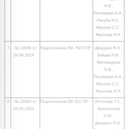
Н.В.,
Пихтярева А.А.,
Рахуба И.А.,
Фролов С.С.,
Фролова И.Н.
7
№ 13586 от
Подсолнечник ВА 760 СУР
Демурин Я.Н.,
26.04.2024
Зайцев Н.И.,
Магомедова
Н.В.,
Пихтярева А.А.,
Фролов С.С.,
Фролова И.Н.
8
№ 13584 от
Подсолнечник ВК 301 ОР
Антонова Т.С.,
26.04.2024
Арасланова
Н.М.,
Демурин Я.Н.,