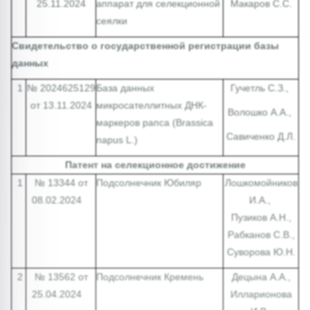
25.11.2024
аппарат для селекционной
Макаров С.С.
сеялки
Свидетельство о государственной регистрации базы
данных
1
№ 2024625129
База данных
Гучетль С.З.,
от 13.11.2024
микросателлитных ДНК-
Волошко А.А.,
маркеров рапса (Brassica
Савиченко Д.Л.
napus L.)
Патент на селекционное достижение
1
№ 13344 от
Подсолнечник Юбиляр
Лошкомойников
08.02.2024
И.А.,
Пузиков А.Н.,
Рабканов С.В.,
Суворова Ю.Н.
2
№ 13562 от
Подсолнечник Кремень
Децына А.А.,
25.04.2024
Илларионова