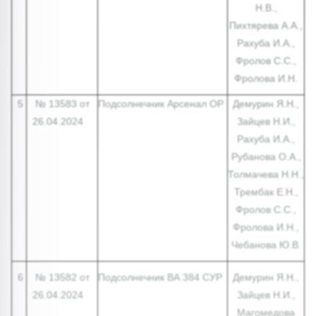
Н.В.,
Пихтярева А.А.,
Рахуба И.А.,
Фролов С.С.,
Фролова И.Н.
5
№ 13583 от
Подсолнечник Арсенал ОР
Демурин Я.Н.,
26.04.2024
Зайцев Н.И.,
Рахуба И.А.,
Рубанова О.А.,
Толмачева Н.Н.,
Трембак Е.Н.,
Фролов С.С.,
Фролова И.Н.,
Чебанова Ю.В.
6
№ 13582 от
Подсолнечник ВА 384 СУР
Демурин Я.Н.,
26.04.2024
Зайцев Н.И.,
Магомедова