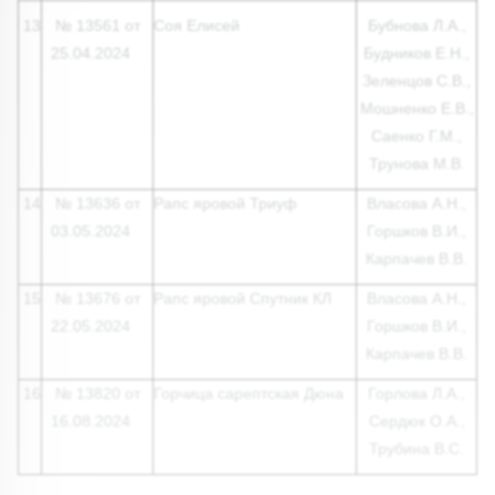
13
№ 13561 от
Соя Елисей
Бубнова Л.А.,
25.04.2024
Будников Е.Н.,
Зеленцов С.В.,
Мошненко Е.В.,
Саенко Г.М.,
Трунова М.В.
14
№ 13636 от
Рапс яровой Триуф
Власова А.Н.,
03.05.2024
Горшков В.И.,
Карпачев В.В.
15
№ 13676 от
Рапс яровой Спутник КЛ
Власова А.Н.,
22.05.2024
Горшков В.И.,
Карпачев В.В.
16
№ 13820 от
Горчица сарептская Дюна
Горлова Л.А.,
16.08.2024
Сердюк О.А.,
Трубина В.С.