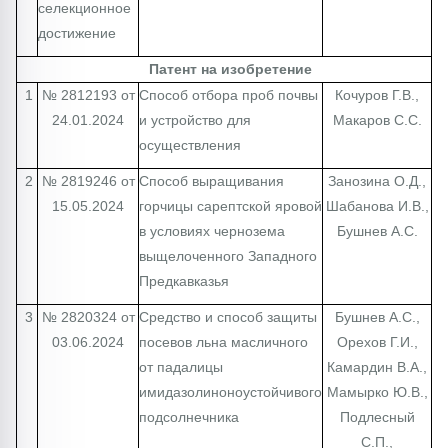
селекционное
достижение
Патент на изобретение
1
№ 2812193 от
Способ отбора проб почвы
Кочуров Г.В.,
24.01.2024
и устройство для
Макаров С.С.
осуществления
2
№ 2819246 от
Способ выращивания
Занозина О.Д.,
15.05.2024
горчицы сарептской яровой
Шабанова И.В.,
в условиях чернозема
Бушнев А.С.
выщелоченного Западного
Предкавказья
3
№ 2820324 от
Средство и способ защиты
Бушнев А.С.,
03.06.2024
посевов льна масличного
Орехов Г.И.,
от падалицы
Камардин В.А.,
имидазолиноноустойчивого
Мамырко Ю.В.,
подсолнечника
Подлесный
С.П.,