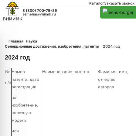
Каталог
Заказать звонок
8 (800) 700-75-85
semena@vniimk.ru
Главная
Наука
Селекционные достижения, изобретения, патенты
2024 год
2024 год
№
Номер
Наименование патента
Фамилия, имя,
патента, дата
отчество
п/п
регистрации
авторов
на
изобретение,
полезную
модель
или