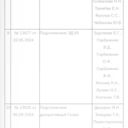
Толмачева Н.Н.,
Трембак Е.Н.,
Фролов С.С.,
Чебанова Ю.В.
9
№ 13677 от
Подсолнечник ЭД 65
Бурляева Е.Г.,
22.05.2024
Горбаченко
В.Д.,
Горбаченко
О.Ф.,
Горбаченко
Ф.И.,
Житник Н.А.,
Лучкин Н.С.,
Усатенко Т.В.
10
№ 13835 от
Подсолнечник
Демурин Я.Н.,
06.09.2024
декоративный Гелия
Земцева Т.А.,
Пересторонина