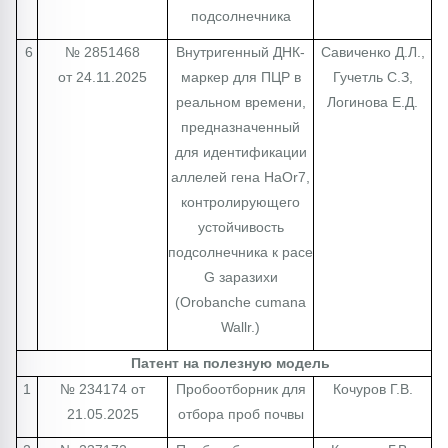
подсолнечника
6
№ 2851468
Внутригенный ДНК-
Савиченко Д.Л.,
от 24.11.2025
маркер для ПЦР в
Гучетль С.З,
реальном времени,
Логинова Е.Д.
предназначенный
для идентификации
аллелей гена HaOr7,
контролирующего
устойчивость
подсолнечника к расе
G заразихи
(Orobanche cumana
Wallr.)
Патент на полезную модель
1
№ 234174 от
Пробоотборник для
Кочуров Г.В.
21.05.2025
отбора проб почвы