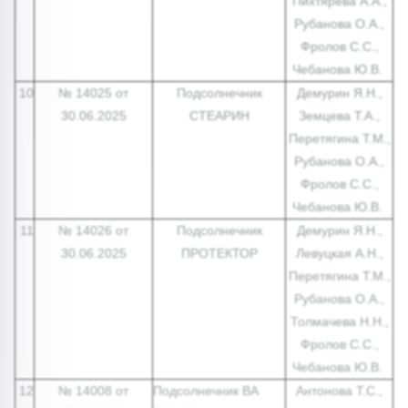
Пихтярева А.А.,
Рубанова О.А.,
Фролов С.С.,
Чебанова Ю.В.
10
№ 14025 от
Подсолнечник
Демурин Я.Н.,
30.06.2025
СТЕАРИН
Земцева Т.А.,
Перетягина Т.М.,
Рубанова О.А.,
Фролов С.С.,
Чебанова Ю.В.
11
№ 14026 от
Подсолнечник
Демурин Я.Н.,
30.06.2025
ПРОТЕКТОР
Левуцкая А.Н.,
Перетягина Т.М.,
Рубанова О.А.,
Толмачева Н.Н.,
Фролов С.С.,
Чебанова Ю.В.
12
№ 14008 от
Подсолнечник ВА
Антонова Т.С.,