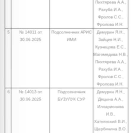
Пихтярева А.А.,
Рахуба И.А.,
Фролов С.С.,
Фролова И.Н.
5
№ 14011 от
Подсолнечник АРИС
Демурин Я.Н.,
30.06.2025
ИМИ
Зайцев Н.И.,
Кузнецова Е.С.,
Магомедова Н.В.,
Пихтярева А.А.,
Рахуба И.А.,
Фролов С.С.,
Фролова И.Н.
6
№ 14013 от
Подсолнечник
Демурин Я.Н.,
30.06.2025
БУЗУЛУК СУР
Децына А.А.,
Илларионова
И.В.,
Хатнянский В.И.,
Щербинина В.О.