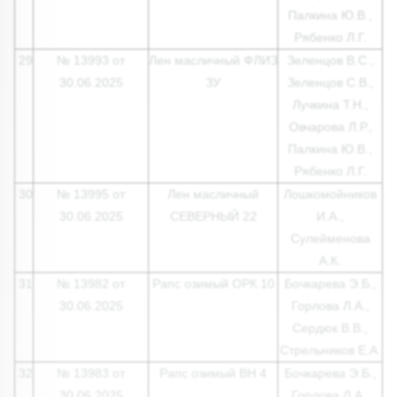
Палкина Ю.В.,
Рябенко Л.Г.
29
№ 13993 от
Лен масличный ФЛИЗ
Зеленцов В.С.,
30.06.2025
ЗУ
Зеленцов С.В.,
Лучкина Т.Н.,
Овчарова Л.Р.,
Палкина Ю.В.,
Рябенко Л.Г.
30
№ 13995 от
Лен масличный
Лошкомойников
30.06.2025
СЕВЕРНЫЙ 22
И.А.,
Сулейменова
А.К.
31
№ 13982 от
Рапс озимый ОРК 10
Бочкарева Э.Б.,
30.06.2025
Горлова Л.А.,
Сердюк В.В.,
Стрельников Е.А.
32
№ 13983 от
Рапс озимый ВН 4
Бочкарева Э.Б.,
30.06.2025
Горлова Л.А.,