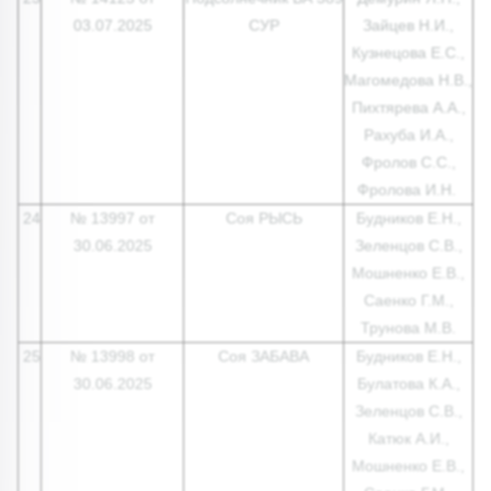
03.07.2025
СУР
Зайцев Н.И.,
Кузнецова Е.С.,
Магомедова Н.В.,
Пихтярева А.А.,
Рахуба И.А.,
Фролов С.С.,
Фролова И.Н.
24
№ 13997 от
Соя РЫСЬ
Будников Е.Н.,
30.06.2025
Зеленцов С.В.,
Мошненко Е.В.,
Саенко Г.М.,
Трунова М.В.
25
№ 13998 от
Соя ЗАБАВА
Будников Е.Н.,
30.06.2025
Булатова К.А.,
Зеленцов С.В.,
Катюк А.И.,
Мошненко Е.В.,