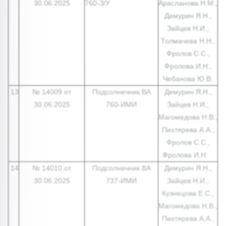
30.06.2025
760-З/У
Арасланова Н.М.,
Демурин Я.Н.,
Зайцев Н.И.,
Толмачева Н.Н.,
Фролов С.С.,
Фролова И.Н.,
Чебанова Ю.В.
13
№ 14009 от
Подсолнечник ВА
Демурин Я.Н.,
30.06.2025
760-ИМИ
Зайцев Н.И.,
Магомедова Н.В.,
Пихтярева А.А.,
Фролов С.С.,
Фролова И.Н.
14
№ 14010 от
Подсолнечник ВА
Демурин Я.Н.,
30.06.2025
737-ИМИ
Зайцев Н.И.,
Кузнецова Е.С.,
Магомедова Н.В.,
Пихтярева А.А.,