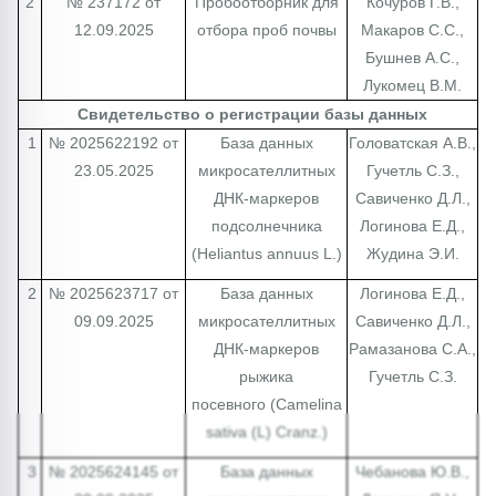
2
№ 237172 от
Пробоотборник для
Кочуров Г.В.,
12.09.2025
отбора проб почвы
Макаров С.С.,
Бушнев А.С.,
Лукомец В.М.
Свидетельство о регистрации базы данных
1
№ 2025622192 от
База данных
Головатская А.В.,
23.05.2025
микросателлитных
Гучетль С.З.,
ДНК-маркеров
Савиченко Д.Л.,
подсолнечника
Логинова Е.Д.,
(Heliantus annuus L.)
Жудина Э.И.
2
№ 2025623717 от
База данных
Логинова Е.Д.,
09.09.2025
микросателлитных
Савиченко Д.Л.,
ДНК-маркеров
Рамазанова С.А.,
рыжика
Гучетль С.З.
посевного (Camelina
sativa (L) Cranz.)
3
№ 2025624145 от
База данных
Чебанова Ю.В.,