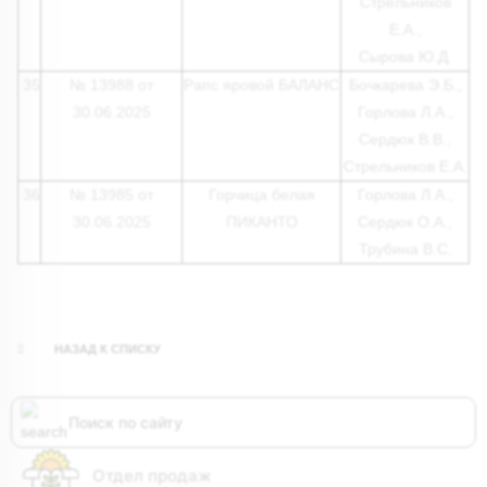
Стрельников
Е.А.,
Сырова Ю.Д.
35
№ 13988 от
Рапс яровой БАЛАНС
Бочкарева Э.Б.,
30.06.2025
Горлова Л.А.,
Сердюк В.В.,
Стрельников Е.А.
36
№ 13985 от
Горчица белая
Горлова Л.А.,
30.06.2025
ПИКАНТО
Сердюк О.А.,
Трубина В.С.
НАЗАД К СПИСКУ
Отдел продаж