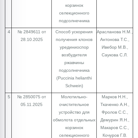
корзинок
селекционного
подсолнечника
4
№ 2849611 от
Способ ускорения
Арасланова Н.М.,
28.10.2025
получения клонов
Антонова Т.С.,
урединиоспор
Ивебор М.В.,
возбудителя
Саукова С.Л.
ржавчины
подсолнечника
(Puccinia helianthi
Schwein)
5
№ 2850075 от
Молотильно-
Марков Н.Н.,
05.11.2025
очистительное
Ткаченко А.Н.,
устройство для
Фролов С.С.,
обмолота отдельных
Демурин Я.Н.,
корзинок
Макаров С.С.,
селекционного
Кочуров Г.В.