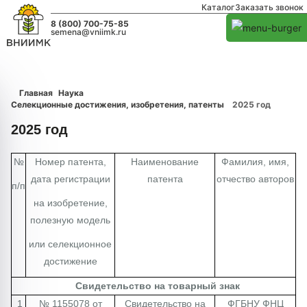
Каталог
Заказать звонок
8 (800) 700-75-85
semena@vniimk.ru
Главная
Наука
Селекционные достижения, изобретения, патенты
2025 год
2025 год
№
Номер патента,
Наименование
Фамилия, имя,
дата регистрации
патента
отчество авторов
п/п
на изобретение,
полезную модель
или селекционное
достижение
Свидетельство на товарный знак
1
№ 1155078 от
Свидетельство на
ФГБНУ ФНЦ