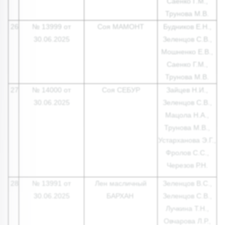
Саенко Г.М.,
Трунова М.В.
26
№ 13999 от
Соя МАМОНТ
Будников Е.Н.,
30.06.2025
Зеленцов С.В.,
Мошненко Е.В.,
Саенко Г.М.,
Трунова М.В.
27
№ 14000 от
Соя СЕБУР
Зайцев Н.И.,
30.06.2025
Зеленцов С.В.,
Мацола Н.А.,
Трунова М.В.,
Устарханова Э.Г.,
Фролов С.С.,
Черезов Р.Н.
28
№ 13991 от
Лен масличный
Зеленцов В.С.,
30.06.2025
БАРХАН
Зеленцов С.В.,
Лучкина Т.Н.,
Овчарова Л.Р.,