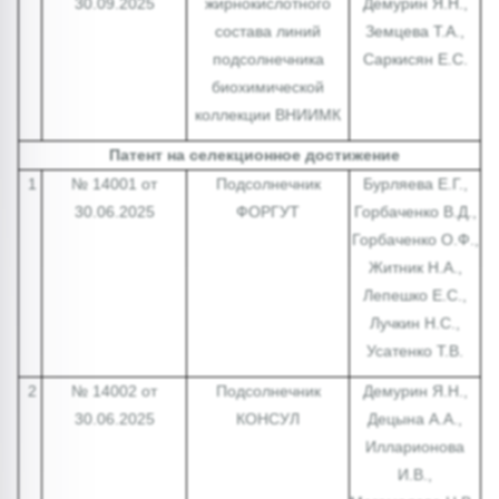
30.09.2025
жирнокислотного
Демурин Я.Н.,
состава линий
Земцева Т.А.,
подсолнечника
Саркисян Е.С.
биохимической
коллекции ВНИИМК
Патент на селекционное достижение
1
№ 14001 от
Подсолнечник
Бурляева Е.Г.,
30.06.2025
ФОРГУТ
Горбаченко В.Д.,
Горбаченко О.Ф.,
Житник Н.А.,
Лепешко Е.С.,
Лучкин Н.С.,
Усатенко Т.В.
2
№ 14002 от
Подсолнечник
Демурин Я.Н.,
30.06.2025
КОНСУЛ
Децына А.А.,
Илларионова
И.В.,