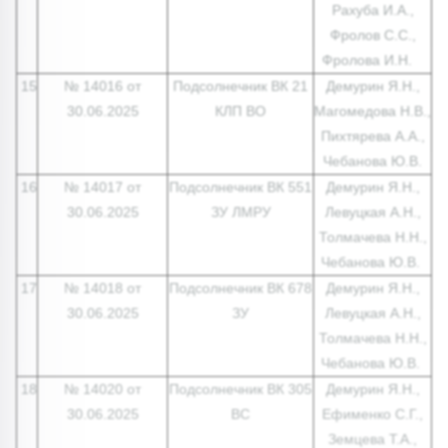
Рахуба И.А.,
Фролов С.С.,
Фролова И.Н.
15
№ 14016 от
Подсолнечник ВК 21
Демурин Я.Н.,
30.06.2025
КЛП ВО
Магомедова Н.В.,
Пихтярева А.А.,
Чебанова Ю.В.
16
№ 14017 от
Подсолнечник ВК 551
Демурин Я.Н.,
30.06.2025
ЗУ ЛМРУ
Левуцкая А.Н.,
Толмачева Н.Н.,
Чебанова Ю.В.
17
№ 14018 от
Подсолнечник ВК 678
Демурин Я.Н.,
30.06.2025
ЗУ
Левуцкая А.Н.,
Толмачева Н.Н.,
Чебанова Ю.В.
18
№ 14020 от
Подсолнечник ВК 305
Демурин Я.Н.,
30.06.2025
ВС
Ефименко С.Г.,
Земцева Т.А.,