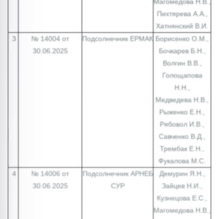
Магомедова Н.В.,
Пихтярева А.А.,
Хатнянский В.И.
3
№ 14004 от
Подсолнечник ЕРМАК
Борисенко О.М.,
30.06.2025
Бочкарев Б.Н.,
Волгин В.В.,
Голощапова
Н.Н.,
Медведева Н.В.,
Рыженко Е.Н.,
Рябовол И.В.,
Савченко В.Д.,
Трембак Е.Н.,
Фукалова М.С.
4
№ 14006 от
Подсолнечник АРНЕБ
Демурин Я.Н.,
30.06.2025
СУР
Зайцев Н.И.,
Кузнецова Е.С.,
Магомедова Н.В.,