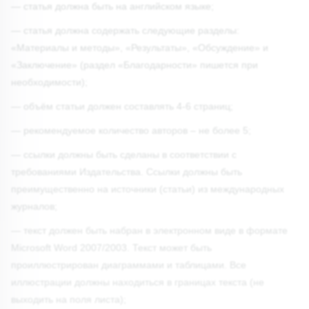
— статья должна быть на английском языке;
— статья должна содержать следующие разделы:
«Материалы и методы», «Результаты», «Обсуждение» и
«Заключение» (раздел «Благодарности» пишется при
необходимости);
— объём статьи должен составлять 4-6 страниц;
— рекомендуемое количество авторов – не более 5;
— ссылки должны быть сделаны в соответствии с
требованиями Издательства. Ссылки должны быть
преимущественно на источники (статьи) из международных
журналов;
— текст должен быть набран в электронном виде в формате
Microsoft Word 2007/2003. Текст может быть
проиллюстрирован диаграммами и таблицами. Все
иллюстрации должны находиться в границах текста (не
выходить на поля листа);