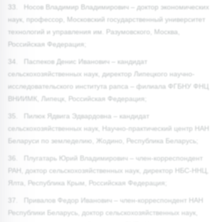
33. Носов Владимир Владимирович – доктор экономических
наук, профессор, Московский государственный университет
технологий и управления им. Разумовского, Москва,
Российская Федерация;
34. Паспеков Денис Иванович – кандидат
сельскохозяйственных наук, директор Липецкого научно-
исследовательского института рапса – филиала ФГБНУ ФНЦ
ВНИИМК, Липецк, Российская Федерация;
35. Пилюк Ядвига Эдвардовна – кандидат
сельскохозяйственных наук, Научно-практический центр НАН
Беларуси по земледелию, Жодино, Республика Беларусь;
36. Плугатарь Юрий Владимирович – член-корреспондент
РАН, доктор сельскохозяйственных наук, директор НБС-ННЦ,
Ялта, Республика Крым, Российская Федерация;
37. Привалов Федор Иванович – член-корреспондент НАН
Республики Беларусь, доктор сельскохозяйственных наук,