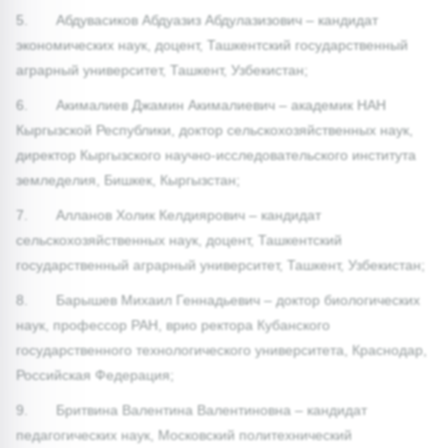
5. Абдувасиков Абдуазиз Абдулазизович – кандидат
экономических наук, доцент, Ташкентский государственный
аграрный университет, Ташкент, Узбекистан;
6. Акималиев Джамин Акималиевич – академик НАН
Кыргызской Республики, доктор сельскохозяйственных наук,
директор Кыргызского научно-исследовательского института
земледелия, Бишкек, Кыргызстан;
7. Алланов Холик Келдиярович – кандидат
сельскохозяйственных наук, доцент, Ташкентский
государственный аграрный университет, Ташкент, Узбекистан;
8. Барышев Михаил Геннадьевич – доктор биологических
наук, профессор РАН, врио ректора Кубанского
государственного технологического университета, Краснодар,
Российская Федерация;
9. Бритвина Валентина Валентиновна – кандидат
педагогических наук, Московский политехнический