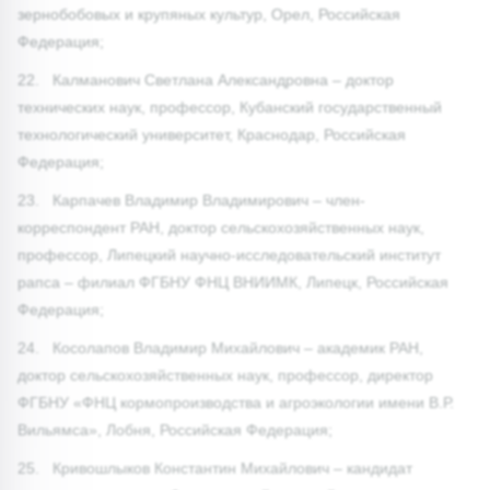
зернобобовых и крупяных культур, Орел, Российская
Федерация;
22. Калманович Светлана Александровна – доктор
технических наук, профессор, Кубанский государственный
технологический университет, Краснодар, Российская
Федерация;
23. Карпачев Владимир Владимирович – член-
корреспондент РАН, доктор сельскохозяйственных наук,
профессор, Липецкий научно-исследовательский институт
рапса – филиал ФГБНУ ФНЦ ВНИИМК, Липецк, Российская
Федерация;
24. Косолапов Владимир Михайлович – академик РАН,
доктор сельскохозяйственных наук, профессор, директор
ФГБНУ «ФНЦ кормопроизводства и агроэкологии имени В.Р.
Вильямса», Лобня, Российская Федерация;
25. Кривошлыков Константин Михайлович – кандидат