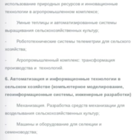
использование природных ресурсов и инновационные
технологии в агропромышленном комплексе;
- Умные теплицы и автоматизированные системы
выращивания сельскохозяйственных культур;
- Робототехнические системы телеметрии для сельского
хозяйства;
- Агропромышленный комплекс: трансформация
производства и технологий.
6. Автоматизация и информационные технологии в
сельском хозяйстве (компьютерное моделирование,
геоинформационные системы, инженерные разработки)
- Механизация. Разработка средств механизации для
возделывания сельскохозяйственных культур;
- Машины и оборудование для селекции и
семеноводства;