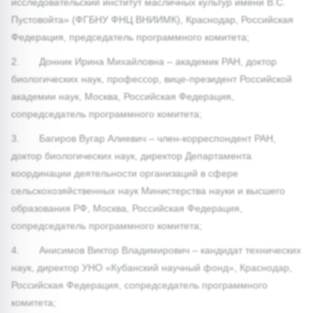
исследовательский институт масличных культур имени В.С.
Пустовойта» (ФГБНУ ФНЦ ВНИИМК), Краснодар, Российская
Федерация, председатель программного комитета;
2. Донник Ирина Михайловна – академик РАН, доктор
биологических наук, профессор, вице-президент Российской
академии наук, Москва, Российская Федерация,
сопредседатель программного комитета;
3. Багиров Вугар Алиевич – член-корреспондент РАН,
доктор биологических наук, директор Департамента
координации деятельности организаций в сфере
сельскохозяйственных наук Министерства науки и высшего
образования РФ, Москва, Российская Федерация,
сопредседатель программного комитета;
4. Анисимов Виктор Владимирович – кандидат технических
наук, директор УНО «Кубанский научный фонд», Краснодар,
Российская Федерация, сопредседатель программного
комитета;