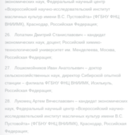
экономических наук, Федеральный научный центр
«Всероссийский научно-исследовательский институт
масличных культур имени В.С. Пустовойта» (ФГБНУ ФНЦ
ВНИИМК), Краснодар, Российская Федерация;
26. Лопаткин Дмитрий Станиславович – кандидат
экономических наук, доцент, Российский химико-
технологический университет им. Менделеева, Москва,
Российская Федерация;
27. Лошкомойников Иван Анатольевич – доктор
сельскохозяйственных наук, директор Сибирской опытной
станции – филиала ФГБНУ ФНЦ ВНИИМК, Исилькуль,
Российская Федерация;
28. Лукомец Артем Вячеславович – кандидат экономических
наук, Федеральный научный центр «Всероссийский научно-
исследовательский институт масличных культур имени В.С.
Пустовойта» (ФГБНУ ФНЦ ВНИИМК), Краснодар, Российская
Федерация;