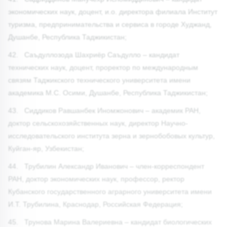
экономических наук, доцент, и.о. директора филиала Институт
туризма, предпринимательства и сервиса в городе Худжанд,
Душанбе, Республика Таджикистан;
42. Саъдуллозода Шахриёр Саъдулло – кандидат
технических наук, доцент, проректор по международным
связям Таджикского технического университета имени
академика М.С. Осими, Душанбе, Республика Таджикистан;
43. Сиддиков Равшанбек Иномжонович – академик РАН,
доктор сельскохозяйственных наук, директор Научно-
исследовательского института зерна и зернобобовых культур,
Куйган-яр, Узбекистан;
44. Трубилин Александр Иванович – член-корреспондент
РАН, доктор экономических наук, профессор, ректор
Кубанского государственного аграрного университета имени
И.Т. Трубилина, Краснодар, Российская Федерация;
45. Трунова Марина Валериевна – кандидат биологических