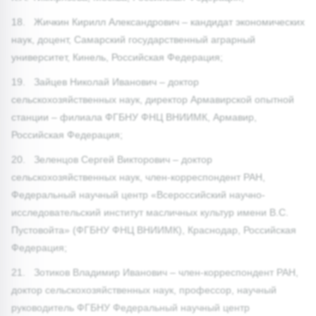
18. Жичкин Кирилл Александрович – кандидат экономических
наук, доцент, Самарский государственный аграрный
университет, Кинель, Российская Федерация;
19. Зайцев Николай Иванович – доктор
сельскохозяйственных наук, директор Армавирской опытной
станции – филиала ФГБНУ ФНЦ ВНИИМК, Армавир,
Российская Федерация;
20. Зеленцов Сергей Викторович – доктор
сельскохозяйственных наук, член-корреспондент РАН,
Федеральный научный центр «Всероссийский научно-
исследовательский институт масличных культур имени В.С.
Пустовойта» (ФГБНУ ФНЦ ВНИИМК), Краснодар, Российская
Федерация;
21. Зотиков Владимир Иванович – член-корреспондент РАН,
доктор сельскохозяйственных наук, профессор, научный
руководитель ФГБНУ Федеральный научный центр