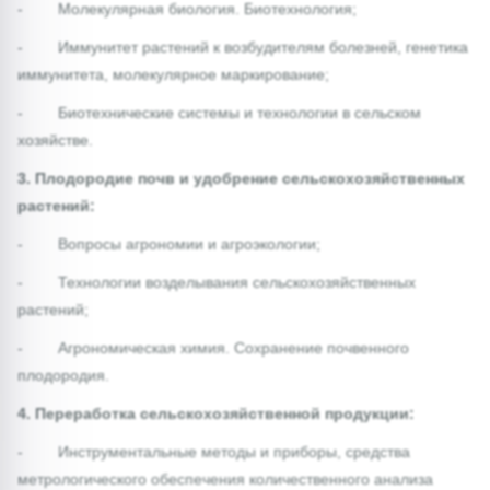
- Молекулярная биология. Биотехнология;
- Иммунитет растений к возбудителям болезней, генетика
иммунитета, молекулярное маркирование;
- Биотехнические системы и технологии в сельском
хозяйстве.
3. Плодородие почв и удобрение сельскохозяйственных
растений:
- Вопросы агрономии и агроэкологии;
- Технологии возделывания сельскохозяйственных
растений;
- Агрономическая химия. Сохранение почвенного
плодородия.
4. Переработка сельскохозяйственной продукции:
- Инструментальные методы и приборы, средства
метрологического обеспечения количественного анализа