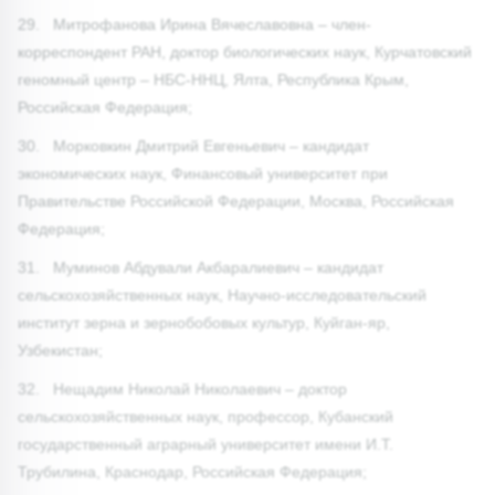
29. Митрофанова Ирина Вячеславовна – член-
корреспондент РАН, доктор биологических наук, Курчатовский
геномный центр – НБС-ННЦ, Ялта, Республика Крым,
Российская Федерация;
30. Морковкин Дмитрий Евгеньевич – кандидат
экономических наук, Финансовый университет при
Правительстве Российской Федерации, Москва, Российская
Федерация;
31. Муминов Абдували Акбаралиевич – кандидат
сельскохозяйственных наук, Научно-исследовательский
институт зерна и зернобобовых культур, Куйган-яр,
Узбекистан;
32. Нещадим Николай Николаевич – доктор
сельскохозяйственных наук, профессор, Кубанский
государственный аграрный университет имени И.Т.
Трубилина, Краснодар, Российская Федерация;