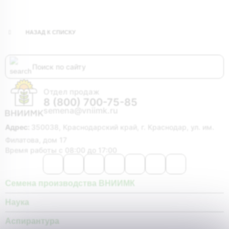
НАЗАД К СПИСКУ
Отдел продаж
8 (800) 700-75-85
semena@vniimk.ru
Адрес:
350038, Краснодарский край, г. Краснодар, ул. им.
Филатова, дом 17
Время работы с 08:00 до 17:00
Семена производства ВНИИМК
Наука
Аспирантура