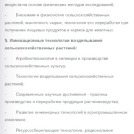
веществ на основе физических методов исследований;
- Биохимия и физиология сельскохозяйственных
растений, масличного сырья, технология его переработки при
получении пищевых продуктов и кормов для животных.
5. Инновационные технологии возделывания
сельскохозяйственных растений:
- Агробиотехнология в селекции и производстве
сельскохозяйственных культур;
- Технологии возделывания сельскохозяйственных
растений;
- Современные научные достижения - практика
производства и переработки продукции растениеводства;
- Развитие инженерных технологий в агропромышленном
комплексе;
- Ресурсосберегающие технологии, рациональное