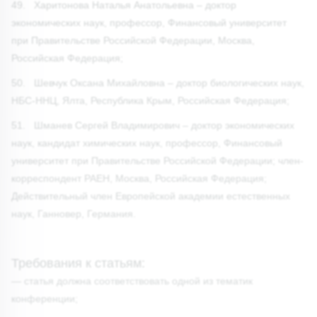
49. Харитонова Наталья Анатольевна – доктор
экономических наук, профессор, Финансовый университет
при Правительстве Российской Федерации, Москва,
Российская Федерация;
50. Шевчук Оксана Михайловна – доктор биологических наук,
НБС-ННЦ, Ялта, Республика Крым, Российская Федерация;
51. Шманев Сергей Владимирович – доктор экономических
наук, кандидат химических наук, профессор, Финансовый
университет при Правительстве Российской Федерации; член-
корреспондент РАЕН, Москва, Российская Федерация;
Действительный член Европейской академии естественных
наук, Ганновер, Германия.
Требования к статьям:
— статья должна соответствовать одной из тематик
конференции;