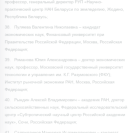
профессор, генеральный директор РУП «Научно-
практический центр НАН Беларуси по земледелию, Жодино,
Республика Беларусь;
38. Пуляева Валентина Николаевна – кандидат
экономических наук, Финансовый университет при
Правительстве Российской Федерации, Москва, Российская
Федерация;
39. Романова Юлия Александровна – доктор экономических
наук, профессор, Московский государственный университет
технологии и управления им. К.Г. Разумовского (ФКУ);
Институт рыночной экономики РАН, Москва, Российская
Федерация;
40. Рындин Алексей Владимирович – академик РАН, доктор
сельскохозяйственных наук, Федеральный исследовательский
центр «Субтропический научный центр Российской академии
наук», Сочи, Российская Федерация;
41. Садриддинов Манучехр Исломиддинович – кандидат