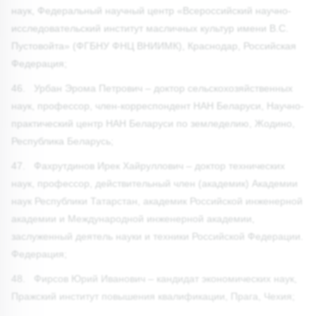
наук, Федеральный научный центр «Всероссийский научно-
исследовательский институт масличных культур имени В.С.
Пустовойта» (ФГБНУ ФНЦ ВНИИМК), Краснодар, Российская
Федерация;
46. Урбан Эрома Петрович – доктор сельскохозяйственных
наук, профессор, член-корреспондент НАН Беларуси, Научно-
практический центр НАН Беларуси по земледелию, Жодино,
Республика Беларусь;
47. Фахрутдинов Ирек Хайруллович – доктор технических
наук, профессор, действительный член (академик) Академии
наук Республики Татарстан, академик Российской инженерной
академии и Международной инженерной академии,
заслуженный деятель науки и техники Российской Федерации.
Федерация;
48. Фирсов Юрий Иванович – кандидат экономических наук,
Пражский институт повышения квалификации, Прага, Чехия;