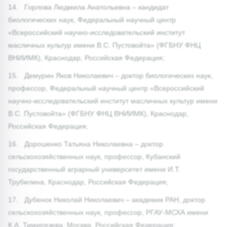
14. Горлова Людмила Анатольевна – кандидат
биологических наук, Федеральный научный центр
«Всероссийский научно-исследовательский институт
масличных культур имени В.С. Пустовойта» (ФГБНУ ФНЦ
ВНИИМК), Краснодар, Российская Федерация;
15. Демурин Яков Николаевич – доктор биологических наук,
профессор, Федеральный научный центр «Всероссийский
научно-исследовательский институт масличных культур имени
В.С. Пустовойта» (ФГБНУ ФНЦ ВНИИМК), Краснодар,
Российская Федерация;
16. Дорошенко Татьяна Николаевна – доктор
сельскохозяйственных наук, профессор, Кубанский
государственный аграрный университет имени И.Т.
Трубилина, Краснодар, Российская Федерация;
17. Дубенок Николай Николаевич – академик РАН, доктор
сельскохозяйственных наук, профессор, РГАУ-МСХА имени
К.А. Тимирязева, Москва, Российская Федерация;