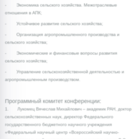
- Экономика сельского хозяйства. Межотраслевые
отношения в АПК;
- Устойчивое развитие сельского хозяйства;
- Организация агропромышленного производства и
сельского хозяйства;
- Экономические и финансовые вопросы развития
сельского хозяйства;
- Управление сельскохозяйственной деятельностью и
агропромышленным производством.
Программный комитет конференции:
1. Лукомец Вячеслав Михайлович – академик РАН, доктор
сельскохозяйственных наук, директор Федерального
государственного бюджетного научного учреждения
«Федеральный научный центр «Всероссийский научно-