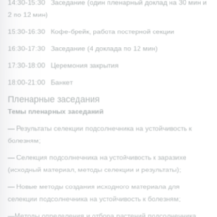
14:30-15:30 Заседание (один пленарный доклад на 30 мин и
2 по 12 мин)
15:30-16:30 Кофе-брейк, работа постерной секции
16:30-17:30 Заседание (4 доклада по 12 мин)
17:30-18:00 Церемония закрытия
18:00-21:00 Банкет
Пленарные заседания
Темы пленарных заседаний
—
Результаты селекции подсолнечника на устойчивость к
болезням;
—
Селекция подсолнечника на устойчивость к заразихе
(исходный материал, методы селекции и результаты);
—
Новые методы создания исходного материала для
селекции подсолнечника на устойчивость к болезням;
—
Методы определения и отбора растений подсолнечника,