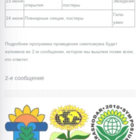
23 июня
Экскурсия
открытия
постеры
Гала-
24 июня
Пленарные секции, постеры
ужин
Подробнее программа проведения симпозиума будет
изложена во 2-м сообщении, которое мы вышлем позже всем,
кто ответит.
2-е сообщение