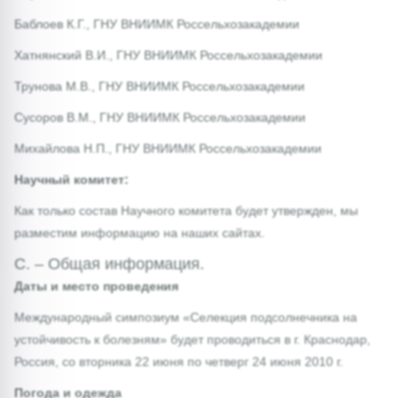
Баблоев К.Г., ГНУ ВНИИМК Россельхозакадемии
Хатнянский В.И., ГНУ ВНИИМК Россельхозакадемии
Трунова М.В., ГНУ ВНИИМК Россельхозакадемии
Сусоров В.М., ГНУ ВНИИМК Россельхозакадемии
Михайлова Н.П., ГНУ ВНИИМК Россельхозакадемии
Научный комитет:
Как только состав Научного комитета будет утвержден, мы
разместим информацию на наших сайтах.
C. – Общая информация.
Даты и место проведения
Международный симпозиум «Селекция подсолнечника на
устойчивость к болезням» будет проводиться в г. Краснодар,
Россия, со вторника 22 июня по четверг 24 июня 2010 г.
Погода и одежда