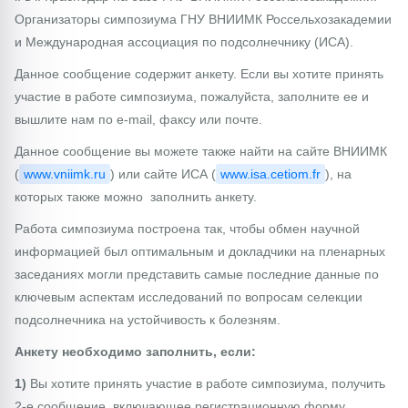
Организаторы симпозиума ГНУ ВНИИМК Россельхозакадемии
и Международная ассоциация по подсолнечнику (ИСА).
Данное сообщение содержит анкету. Если вы хотите принять
участие в работе симпозиума, пожалуйста, заполните ее и
вышлите нам по e-mail, факсу или почте.
Данное сообщение вы можете также найти на сайте ВНИИМК
(
www.vniimk.ru
) или сайте ИСА (
www.isa.cetiom.fr
), на
которых также можно заполнить анкету.
Работа симпозиума построена так, чтобы обмен научной
информацией был оптимальным и докладчики на пленарных
заседаниях могли представить самые последние данные по
ключевым аспектам исследований по вопросам селекции
подсолнечника на устойчивость к болезням.
Анкету необходимо заполнить, если:
1)
Вы хотите принять участие в работе симпозиума, получить
2-е сообщение, включающее регистрационную форму,