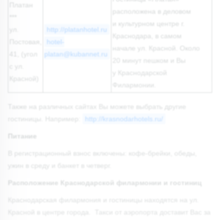
Платан
расположена в деловом
***
и культурном центре г.
ул.
http://platanhotel.ru
Краснодара, в самом
Постовая,
hotel-
начале ул. Красной. Около
41, (угол
platan@kubannet.ru
20 минут пешком и Вы
с ул.
у Краснодарской
Красной)
Филармонии.
Также на различных сайтах Вы можете выбрать другие
гостиницы. Например:
http://krasnodarhotels.ru/
Питание
В регистрационный взнос включены: кофе-брейки, обеды,
ужин в среду и банкет в четверг.
Расположение Краснодарской филармонии и гостиниц
Краснодарская филармония и гостиницы находятся на ул.
Красной в центре города. Такси от аэропорта доставит Вас за