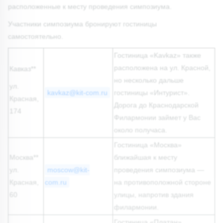
расположенные к месту проведения симпозиума.
Участники симпозиума бронируют гостиницы
самостоятельно.
Гостиница «Kavkaz» также
расположена на ул. Красной,
Кавказ**
но несколько дальше
ул.
kavkaz@kit-com.ru
гостиницы «Интурист».
Красная,
Дорога до Краснодарской
174
Филармонии займет у Вас
около получаса.
Гостиница «Москва»
Москва**
ближайшая к месту
ул.
moscow@kit-
проведения симпозиума —
Красная,
com.ru
на противоположной стороне
60
улицы, напротив здания
филармонии.
Гостиница «Платан»