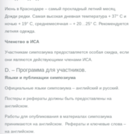
Июнь в Краснодаре – самый прохладный летний месяц.
Дожди редки. Самая высокая дневная температура + 37° С и
ночью + 19° С, среднемесячная – + 20…25° С. Рекомендуется
летняя одежда.
Членство в ИСА
Участникам симпозиума предоставляется особая скидка, если
они являются действующими членами ИСА.
D. – Программа для участников.
Языки и публикации симпозиума
Официальные языки симпозиума – английский и русский.
Постеры и рефераты должны быть предоставлены на
английском.
Работы для опубликования в материалах симпозиума
принимаются на английском. Рефераты и ключевые слова –
на английском.