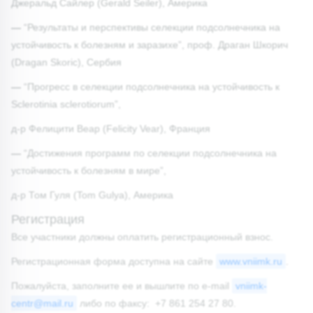
Джеральд Сайлер (Gerald Seiler), Америка
—
“Результаты и перспективы селекции подсолнечника на
устойчивость к болезням и заразихе”, проф. Драган Шкорич
(Dragan Skoric), Сербия
—
“Прогресс в селекции подсолнечника на устойчивость к
Sclerotinia sclerotiorum”,
д-р Фелицити Веар (Felicity Vear), Франция
—
“Достижения программ по селекции подсолнечника на
устойчивость к болезням в мире”,
д-р Том Гуля (Tom Gulya), Америка
Регистрация
Все участники должны оплатить регистрационный взнос.
Регистрационная форма доступна на сайте
www.vniimk.ru
.
Пожалуйста, заполните ее и вышлите по e-mail
vniimk-
centr@mail.ru
либо по факсу: +7 861 254 27 80.