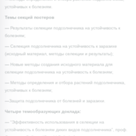
устойчивых к болезням.
Темы секций постеров
—
Результаты селекции подсолнечника на устойчивость к
болезням;
—
Селекция подсолнечника на устойчивость к заразихе
(исходный материал, методы селекции и результаты);
—
Новые методы создания исходного материала для
селекции подсолнечника на устойчивость к болезням;
—
Методы определения и отбора растений подсолнечника,
устойчивых к болезням;
—
Защита подсолнечника от болезней и заразихи.
Четыре темообразующих доклада:
—
“Эффективность использования в селекции на
устойчивость к болезням диких видов подсолнечника”, проф.