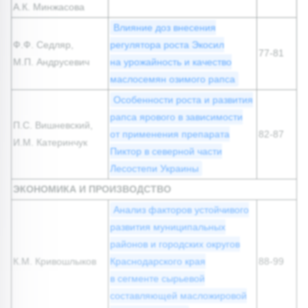
А.К. Минжасова
Влияние доз внесения
Ф.Ф. Седляр,
регулятора роста Экосил
77-81
М.П. Андрусевич
на урожайность и качество
маслосемян озимого рапса
Особенности роста и развития
рапса ярового в зависимости
П.С. Вишневский,
от применения препарата
82-87
И.М. Катеринчук
Пиктор в северной части
Лесостепи Украины
ЭКОНОМИКА И ПРОИЗВОДСТВО
Анализ факторов устойчивого
развития муниципальных
районов и городских округов
К.М. Кривошлыков
Краснодарского края
88-99
в сегменте сырьевой
составляющей масложировой