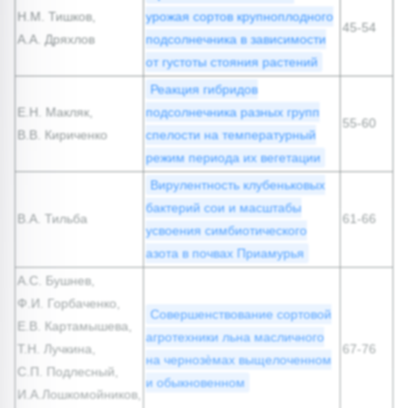
Н.М. Тишков,
урожая сортов крупноплодного
45-54
А.А. Дряхлов
подсолнечника в зависимости
от густоты стояния растений
Реакция гибридов
Е.Н. Макляк,
подсолнечника разных групп
55-60
В.В. Кириченко
спелости на температурный
режим периода их вегетации
Вирулентность клубеньковых
бактерий сои и масштабы
В.А. Тильба
61-66
усвоения симбиотического
азота в почвах Приамурья
А.С. Бушнев,
Ф.И. Горбаченко,
Совершенствование сортовой
Е.В. Картамышева,
агротехники льна масличного
Т.Н. Лучкина,
67-76
на чернозѐмах выщелоченном
С.П. Подлесный,
и обыкновенном
И.А.Лошкомойников,