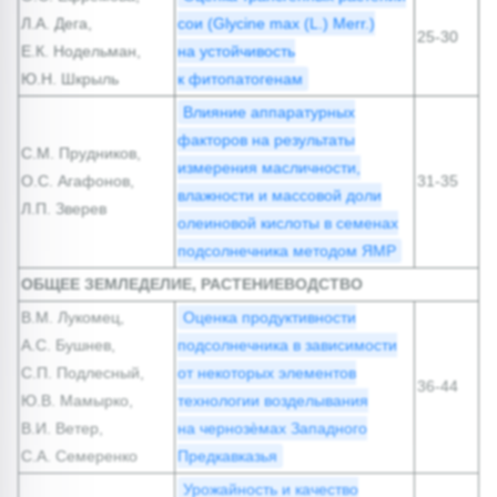
Л.А. Дега,
сои (Glycine max (L.) Merr.)
25-30
Е.К. Нодельман,
на устойчивость
Ю.Н. Шкрыль
к фитопатогенам
Влияние аппаратурных
факторов на результаты
С.М. Прудников,
измерения масличности,
О.С. Агафонов,
31-35
влажности и массовой доли
Л.П. Зверев
олеиновой кислоты в семенах
подсолнечника методом ЯМР
ОБЩЕЕ ЗЕМЛЕДЕЛИЕ, РАСТЕНИЕВОДСТВО
В.М. Лукомец,
Оценка продуктивности
А.С. Бушнев,
подсолнечника в зависимости
С.П. Подлесный,
от некоторых элементов
36-44
Ю.В. Мамырко,
технологии возделывания
В.И. Ветер,
на чернозѐмах Западного
С.А. Семеренко
Предкавказья
Урожайность и качество