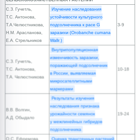
С.З. Гучетль,
Изучение наследования
Т.С. Антонова,
устойчивости культурного
Т.А.Челюстникова,
подсолнечника к расе G
3-9
Н.М. Арасланова,
заразихи (Orobanche cumana
Е.А. Стрельников
Wallr.)
Внутрипопуляционная
изменчивость заразихи,
С.З. Гучетль,
поражающей подсолнечник
Т.С. Антонова,
10-18
в России, выявляемая
Т.А. Челюстникова
микросателлитными
маркерами
Результаты изучения
наследования признака
В.В. Волгин,
урожайности семянок
19-24
А.Д. Обыдало
у межлинейных гибридов
подсолнечника
О.С. Ефремова,
Оценка трансгенных растений