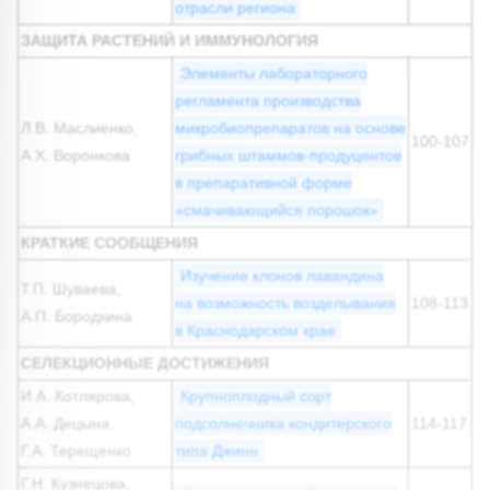
отрасли региона
ЗАЩИТА РАСТЕНИЙ И ИММУНОЛОГИЯ
Элементы лабораторного
регламента производства
Л.В. Маслиенко,
микробиопрепаратов на основе
100-107
А.Х. Воронкова
грибных штаммов-продуцентов
в препаративной форме
«смачивающийся порошок»
КРАТКИЕ СООБЩЕНИЯ
Изучение клонов лавандина
Т.П. Шуваева,
на возможность возделывания
108-113
А.П. Бородкина
в Краснодарском крае
СЕЛЕКЦИОННЫЕ ДОСТИЖЕНИЯ
И.А. Котлярова,
Крупноплодный сорт
А.А. Децына,
подсолнечника кондитерского
114-117
Г.А. Терещенко
типа Джинн
Г.Н. Кузнецова,