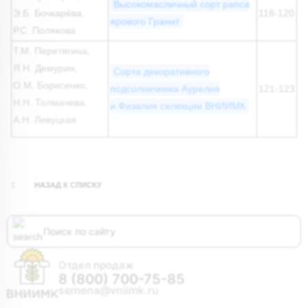
Высокомасличный сорт рапса
Э.Б. Бочкарѐва,
118-120
ярового Гранит
Р.С. Полякова
Т.М. Перетягина,
Я.Н. Демурин,
Сорта декоративного
О.М. Борисенко,
подсолнечника Аурелия
121-123
Н.Н. Толмачева,
и Физалия селекции ВНИИМК
А.Н. Левуцкая
НАЗАД К СПИСКУ
Отдел продаж
8 (800) 700-75-85
semena@vniimk.ru