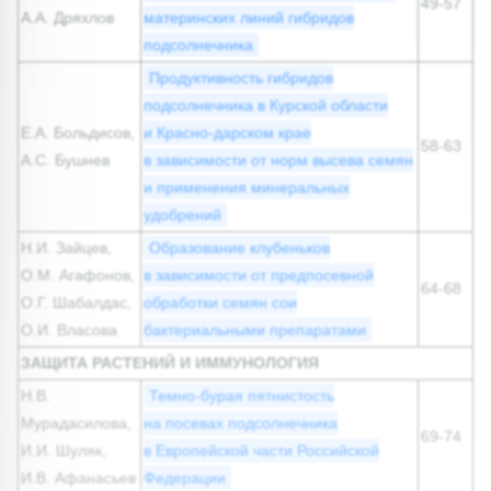
49-57
А.А. Дряхлов
материнских линий гибридов
подсолнечника
Продуктивность гибридов
подсолнечника в Курской области
Е.А. Больдисов,
и Красно-дарском крае
58-63
А.С. Бушнев
в зависимости от норм высева семян
и применения минеральных
удобрений
Н.И. Зайцев,
Образование клубеньков
О.М. Агафонов,
в зависимости от предпосевной
64-68
О.Г. Шабалдас,
обработки семян сои
О.И. Власова
бактериальными препаратами
ЗАЩИТА РАСТЕНИЙ И ИММУНОЛОГИЯ
Н.В.
Темно-бурая пятнистость
Мурадасилова,
на посевах подсолнечника
69-74
И.И. Шуляк,
в Европейской части Российской
И.В. Афанасьев
Федерации