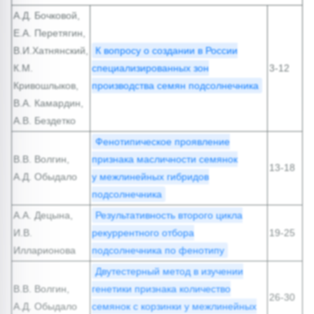
А.Д. Бочковой,
Е.А. Перетягин,
В.И.Хатнянский,
К вопросу о создании в России
К.М.
специализированных зон
3-12
Кривошлыков,
производства семян подсолнечника
В.А. Камардин,
А.В. Бездетко
Фенотипическое проявление
В.В. Волгин,
признака масличности семянок
13-18
А.Д. Обыдало
у межлинейных гибридов
подсолнечника
А.А. Децына,
Результативность второго цикла
И.В.
рекуррентного отбора
19-25
Илларионова
подсолнечника по фенотипу
Двутестерный метод в изучении
В.В. Волгин,
генетики признака количество
26-30
А.Д. Обыдало
семянок с корзинки у межлинейных