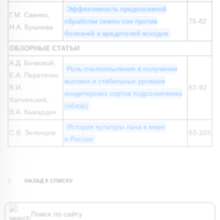
Эффективность предпосевной
Г.М. Саенко,
обработки семян сои против
75-82
Н.А. Бушнева
болезней и вредителей всходов
ОБЗОРНЫЕ СТАТЬИ
А.Д. Бочковой,
Роль пчелоопыления в получении
Е.А. Перетягин,
высоких и стабильных урожаев
В.И.
83-92
кондитерских сортов подсолнечника
Хатнянский,
(обзор)
В.А. Камардин
История культуры льна в мире
С.В. Зеленцов
93-103
и России
НАЗАД К СПИСКУ