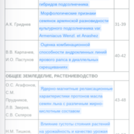
гибридов подсолнечника
Морфологические признаки
семянок армянской разновидности
А.К. Гриднев
31-39
культурного подсолнечника var.
Armeniacus Wenzl. et Anashez
Оценка комбинационной
В.В. Карпачев,
способности андроклинных линий
40-42
И.О. Пастухов
ярового рапса в диаллельных
скрещиваниях
ОБЩЕЕ ЗЕМЛЕДЕЛИЕ, РАСТЕНИЕВОДСТВО
О.С. Агафонов,
Ядерно-магнитные релаксационные
С.М.
характеристики протонов масла
Прудников,
43-48
семян льна с различным жирно-
Л.В. Зверев,
кислотным составом
С.В. Скляров
Влияние густоты стояния растений
Н.М. Тишков,
на урожайность и качество урожая