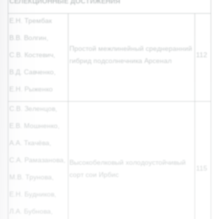
СЕЛЕКЦИОННЫЕ ДОСТИЖЕНИЯ
Е.Н. Трембак
В.В. Волгин,
Простой межлинейный среднеранний
С.В. Костевич,
112
гибрид подсолнечника Арсенал
В.Д. Савченко,
Е.Н. Рыженко
С.В. Зеленцов,
Е.В. Мошненко,
А.А. Ткачёва,
С.А. Рамазанова,
Высокобелковый холодоустойчивый
115
сорт сои Ирбис
М.В. Трунова,
Е.Н. Будников,
Л.А. Бубнова,