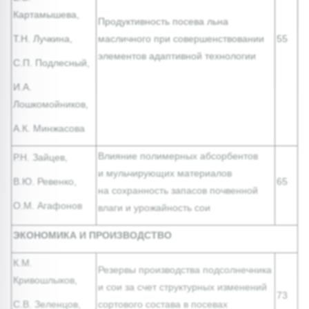
Картамышева,
Продуктивность посева льна
Т.Н. Лучкина,
масличного при совершенствовании
55
элементов адаптивной технологии
С.П. Подлесный,
И.А.
Лошкомойников,
А.К. Минжасова
Влияние полимерных абсорбентов
Р.Н. Зайцев,
и мульчирующих материалов
В.Ю. Ревенко,
65
на сохранность запасов почвенной
О.М. Агафонов
влаги и урожайность сои
ЭКОНОМИКА И ПРОИЗВОДСТВО
К.М.
Резервы производства подсолнечника
Кривошлыков,
и сои за счет структурных изменений
73
С.В. Зеленцов,
сортового состава в посевах