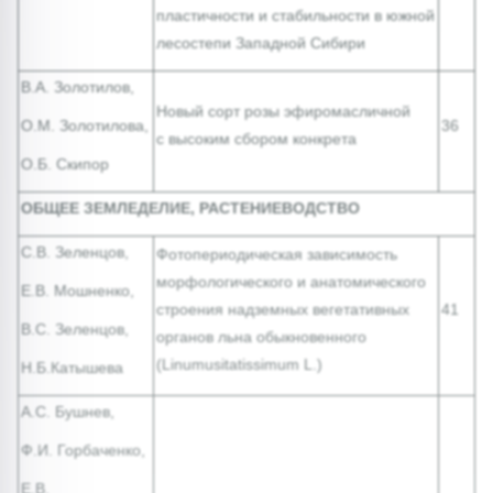
пластичности и стабильности в южной
лесостепи Западной Сибири
В.А. Золотилов,
Новый сорт розы эфиромасличной
О.М. Золотилова,
36
с высоким сбором конкрета
О.Б. Скипор
ОБЩЕЕ ЗЕМЛЕДЕЛИЕ, РАСТЕНИЕВОДСТВО
С.В. Зеленцов,
Фотопериодическая зависимость
морфологического и анатомического
Е.В. Мошненко,
строения надземных вегетативных
41
В.С. Зеленцов,
органов льна обыкновенного
(
Linum
usitatissimum
L.)
Н.Б.Катышева
А.С. Бушнев,
Ф.И. Горбаченко,
Е.В.