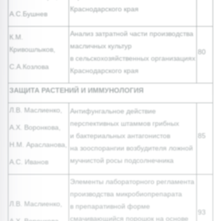
Краснодарского края
А.С.Бушнев
Анализ затратной части производства
К.М.
масличных культур
Кривошлыков,
80
в сельскохозяйственных организациях
С.А.Козлова
Краснодарского края
ЗАЩИТА РАСТЕНИЙ И ИММУНОЛОГИЯ
Л.В. Маслиенко,
Антифунгальное действие
перспективных штаммов грибных
А.Х. Воронкова,
и бактериальных антагонистов
85
Н.М. Арасланова,
на зооспорангии возбудителя ложной
мучнистой росы подсолнечника
А.С. Иванов
Элементы лабораторного регламента
производства микробиопрепарата
Л.В. Маслиенко,
в препаративной форме
93
смачивающийся порошок на основе