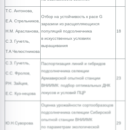
Т.С. Антонова,
Отбор на устойчивость к расе G
Е.А. Стрельников,
заразихи из расщепляющихся
Н.М. Арасланова,
популяций подсолнечника
18
в искусственных условиях
С.З. Гучетль,
выращивания
Т.А.Челюстникова
С.З. Гучетль,
Паспортизация линий и гибридов
подсолнечника селекции
С.С. Фролов,
Армавирской опытной станции
23
Р.Н. Зайцев,
ВНИИМК: подбор оптимальных ДНК
локусов и условий ПЦР
Е.С. Куз-нецова
Оценка урожайности сортообразоцов
подсолнечника селекции Сибирской
опытной станции ВНИИМК
Ю.Н.Суворова
29
по параметрам экологической