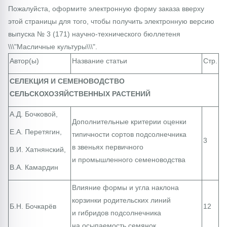
Пожалуйста, оформите электронную форму заказа вверху
этой страницы для того, чтобы получить электронную версию
выпуска № 3 (171) научно-технического бюллетеня
\\\"Масличные культуры\\\".
Автор(ы)
Название статьи
Стр.
СЕЛЕКЦИЯ И СЕМЕНОВОДСТВО
СЕЛЬСКОХОЗЯЙСТВЕННЫХ РАСТЕНИЙ
А.Д. Бочковой,
Дополнительные критерии оценки
Е.А. Перетягин,
типичности сортов подсолнечника
3
в звеньях первичного
В.И. Хатнянский,
и промышленного семеноводства
В.А. Камардин
Влияние формы и угла наклона
корзинки родительских линий
Б.Н. Бочкарёв
12
и гибридов подсолнечника
на осыпаемость семянок