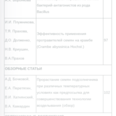
А.Х. Воронкова
бактерий-антагонистов из рода
Bacillus
И.И. Плужникова,
Т.Я. Прахова,
Эффективность применения
Д.О. Долженко,
протравителей семян на крамбе
97
(Crambe abyssinica Hochst.)
Н.В. Криушин,
В.А.Прахов
ОБЗОРНЫЕ СТАТЬИ
А.Д. Бочковой,
Прорастание семян подсолнечника
при различных температурных
Е.А. Перетягин,
условиях как предпосылка для
102
В.И. Хатнянский,
совершенствования технологии
возделывания (обзор)
В.А. Камардин