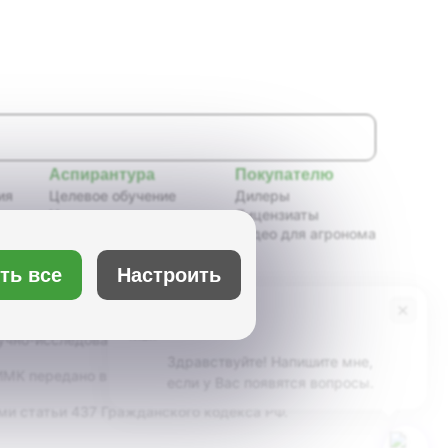
Аспирантура
Покупателю
ия
Целевое обучение
Дилеры
Новости аспирантуры
Лицензиаты
ения,
Нормативные документы
Видео для агронома
Портфолио аспирантов
Расписание
Настроить
ть все
ия
Учебно-методическое
обеспечение
×
Бот Max
х
Учебные планы
учно-исследовательский институт масличных
Здравствуйте! Напишите мне,
К передано в ведение Минсельхоза России,
если у Вас появятся вопросы.
ми статьи 437 Гражданского кодекса РФ.