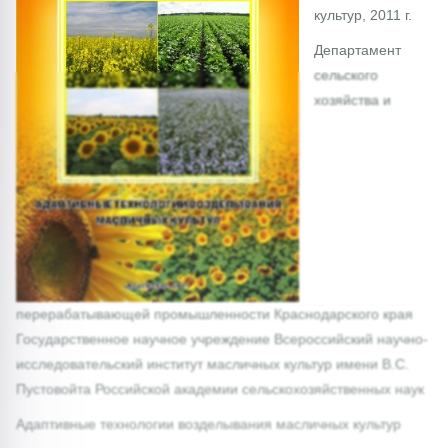
культур, 2011 г.
Департамент
сельского
хозяйства и
перерабатывающей промышленности Краснодарского края
Государственное научное учреждение Всероссийский научно-
исследовательский институт масличных культур имени В.С.
Пустовойта Российской академии сельскохозяйственных наук
Адаптивные технологии возделывания масличных культур