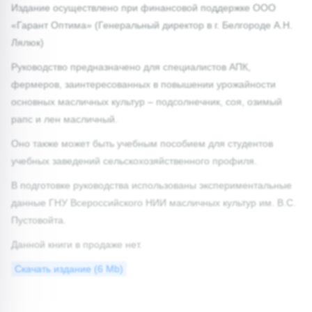
Издание осуществлено при финансовой поддержке ООО
«Гарант Оптима» (Генеральный директор в г. Белгороде А.Н.
Лялюк)
Руководство предназначено для специалистов АПК,
фермеров, заинтересованных в повышении урожайности
основных масличных культур – подсолнечник, соя, озимый
рапс и лен масличный.
Оно также может быть учебным пособием для студентов
учебных заведений сельскохозяйственного профиля.
В подготовке руководства использованы экспериментальные
данные ГНУ Всероссийского НИИ масличных культур им. В.С.
Пустовойта.
Данной книги в продаже нет.
Скачать издание (6 Mb)