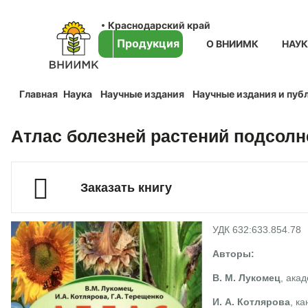
Краснодарский край
Продукция
О ВНИИМК
НАУ
Главная
Наука
Научные издания
Научные издания и пуб
Атлас болезней растений подсолне
Заказать книгу
УДК 632:633.854.78
Авторы:
В. М. Лукомец
, ака
И. А. Котлярова
, к