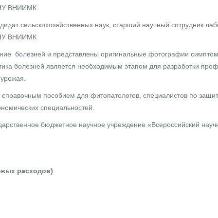
БНУ ВНИИМК
ндидат сельскохозяйственных наук, старший научный сотрудник ла
БНУ ВНИИМК
ание болезней и представлены оригинальные фотографии симптомо
тика болезней является необходимым этапом для разработки проф
урожая.
 справочным пособием для фитопатологов, специалистов по защите
ономических специальностей.
дарственное бюджетное научное учреждение «Всероссийский научно
товых расходов)