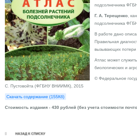
подсолнечника ФГ
Г. А. Терещенко
, ка
подсолнечника ФГ
В работе дано опис
Правильная диагнос
вызывающих потери 
Атлас может служить
биологических и агр
© Федеральное госу
С. Пустовойта (ФГБНУ ВНИИМК), 2015
Скачать содержание (155Кб)
Стоимость издания - 43
0 рублей (без учета стоимости поч
НАЗАД К СПИСКУ