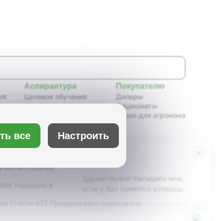
Аспирантура
Покупателю
ия
Целевое обучение
Дилеры
Новости аспирантуры
Лицензиаты
ения,
Нормативные документы
Видео для агронома
Портфолио аспирантов
Расписание
ть все
Настроить
ия
Учебно-методическое
обеспечение
×
Бот Max
х
Учебные планы
учно-исследовательский институт масличных
Здравствуйте! Напишите мне,
К передано в ведение Минсельхоза России,
если у Вас появятся вопросы.
ми статьи 437 Гражданского кодекса РФ.