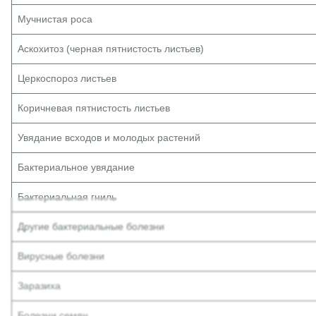
Мучнистая роса
Аскохитоз (черная пятнистость листьев)
Церкоспороз листьев
Коричневая пятнистость листьев
Увядание всходов и молодых растений
Бактериальное увядание
Бактериальная гниль
Другие бактериальные болезни
Вирусные болезни
Заразиха
Болезни семян