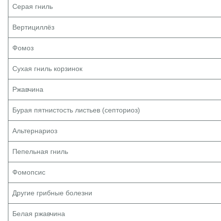
Серая гниль
Вертициллёз
Фомоз
Сухая гниль корзинок
Ржавчина
Бурая пятнистость листьев (септориоз)
Альтернариоз
Пепельная гниль
Фомопсис
Другие грибные болезни
Белая ржавчина