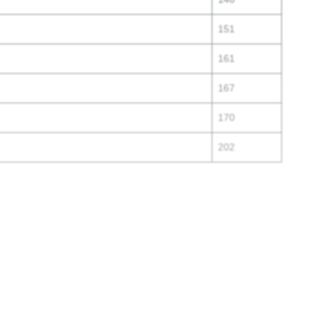
151
161
167
170
202