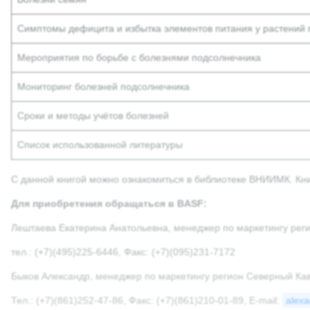
Симптомы дефицита и избытка элементов питания у растений
Мероприятия по борьбе с болезнями подсолнечника
Мониторинг болезней подсолнечника
Сроки и методы учётов болезней
Список использованной литературы
С данной книгой можно ознакомиться в библиотеке ВНИИМК. Кн
Для приобретения обращаться в BASF:
Лештаева Екатерина Анатольевна, менеджер по маркетингу рег
тел.: (+7)(495)225-6446, Факс: (+7)(095)231-7172
Быков Александр, менеджер по маркетингу регион Северный Ка
Тел.: (+7)(861)252-47-86, Факс: (+7)(861)210-01-89, E-mail:
alex