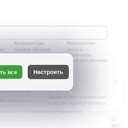
Аспирантура
Покупателю
ия
Целевое обучение
Дилеры
Новости аспирантуры
Лицензиаты
ения,
Нормативные документы
Видео для агронома
Портфолио аспирантов
Расписание
Настроить
ть все
ия
Учебно-методическое
обеспечение
×
Бот Max
х
Учебные планы
учно-исследовательский институт масличных
Здравствуйте! Напишите мне,
К передано в ведение Минсельхоза России,
если у Вас появятся вопросы.
ми статьи 437 Гражданского кодекса РФ.