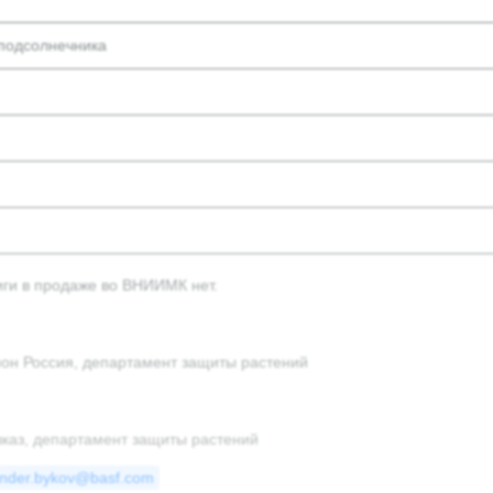
 подсолнечника
иги в продаже во ВНИИМК нет.
ион Россия, департамент защиты растений
вказ, департамент защиты растений
ander.bykov@basf.com