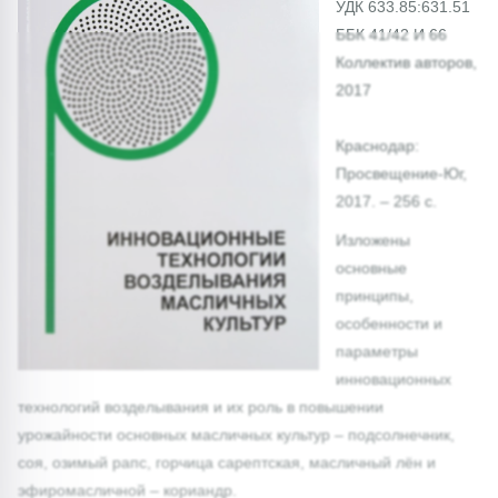
УДК 633.85:631.51
ББК 41/42 И 66
Коллектив авторов,
2017
Краснодар:
Просвещение-Юг,
2017. – 256 с.
Изложены
основные
принципы,
особенности и
параметры
инновационных
технологий возделывания и их роль в повышении
урожайности основных масличных культур – подсолнечник,
соя, озимый рапс, горчица сарептская, масличный лён и
эфиромасличной – кориандр.