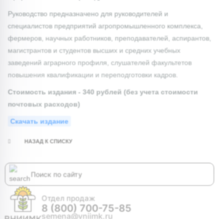
Руководство предназначено для руководителей и
специалистов предприятий агропромышленного комплекса,
фермеров, научных работников, преподавателей, аспирантов,
магистрантов и студентов высших и средних учебных
заведений аграрного профиля, слушателей факультетов
повышения квалификации и переподготовки кадров.
Стоимость издания - 34
0 рублей (без учета стоимости
почтовых расходов)
Скачать издание
НАЗАД К СПИСКУ
Отдел продаж
8 (800) 700-75-85
semena@vniimk.ru