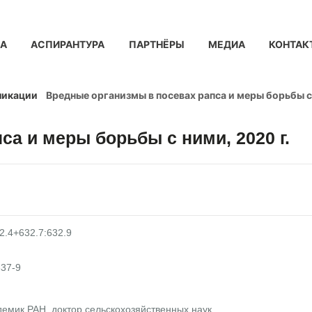
КА
АСПИРАНТУРА
ПАРТНЁРЫ
МЕДИА
КОНТАК
ликации
Вредные организмы в посевах рапса и меры борьбы с 
а и меры борьбы с ними, 2020 г.
2.4+632.7:632.9
837-9
адемик РАН, доктор сельскохозяйственных наук