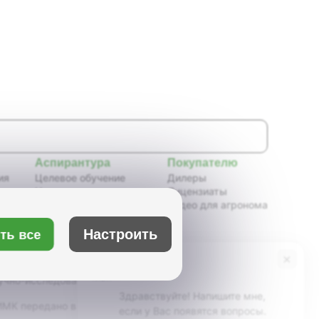
Аспирантура
Покупателю
ия
Целевое обучение
Дилеры
Новости аспирантуры
Лицензиаты
ения,
Нормативные документы
Видео для агронома
Портфолио аспирантов
Расписание
ть все
Настроить
ия
Учебно-методическое
обеспечение
×
Бот Max
х
Учебные планы
учно-исследовательский институт масличных
Здравствуйте! Напишите мне,
К передано в ведение Минсельхоза России,
если у Вас появятся вопросы.