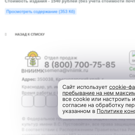
Стоимость издания - 1540 рублей (без учета стоимости по
Просмотреть содержание (353 Кб)
НАЗАД К СПИСКУ
Отдел продаж
8 (800) 700-75-85
С
semena@vniimk.ru
Со
Адрес:
350038, Краснодарский край, г.
Ги
Сайт использует
cookie-ф
Краснодар, ул. им. Филатова, дом 17
Со
пребывание на нем макси
Время работы с 08:00 до 17:00
Ма
все cookie или настроить и
Оз
согласие на обработку пе
Яр
указанном в
Политике кон
Го
© Федеральное государственное бюджетное научное
культур имени В.С. Пустовойта», все права защищены
В соответствии с Распоряжением Правительства Рос
согласно приложению №2 вышеуказанного Распоряж