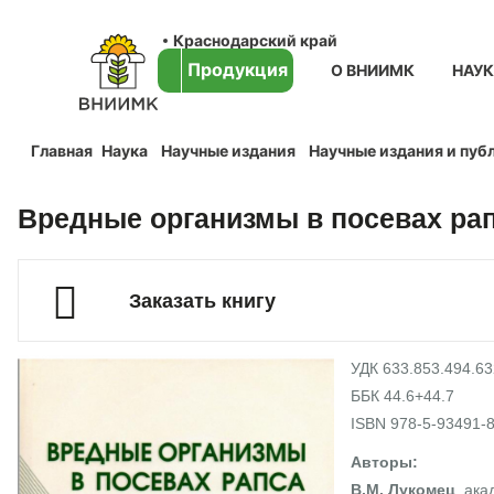
Краснодарский край
Продукция
О ВНИИМК
НАУ
Главная
Наука
Научные издания
Научные издания и пуб
Вредные организмы в посевах рапс
Заказать книгу
УДК 633.853.494.63
ББК 44.6+44.7
ISBN 978-5-93491-
Авторы:
В.М. Лукомец
, ак