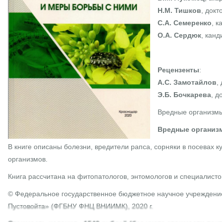
Н.М. Тишков
, докт
С.А. Семеренко
, к
О.А. Сердюк
, кан
Рецензенты
:
А.С. Замотайлов
,
Э.Б. Бочкарева
, д
Вредные организмы 
Вредные организм
В книге описаны болезни, вредители рапса, сорняки в посевах 
организмов.
Книга рассчитана на фитопатологов, энтомологов и специалисто
© Федеральное государственное бюджетное научное учреждение
Пустовойта» (ФГБНУ ФНЦ ВНИИМК), 2020 г.