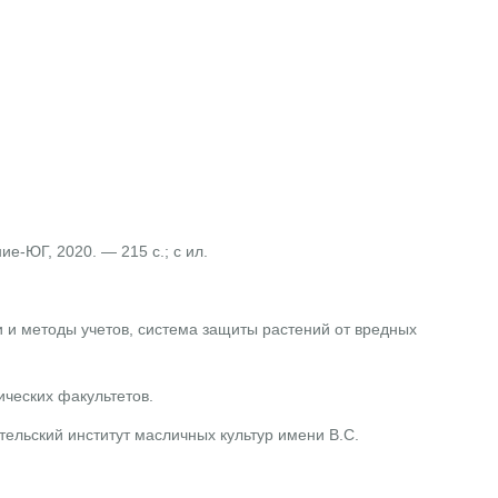
-ЮГ, 2020. — 215 с.; с ил.
и и методы учетов, система защиты растений от вредных
ических факультетов.
льский институт масличных культур имени В.С.