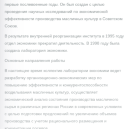
первые послевоенные годы. Он был создан с целью
проведения научных исследований по экономической
эффективности производства масличных культур в Советском
Союзе.
В результате внутренней реорганизации института в 1995 году
отдел экономики прекратил деятельность. В 1998 году была
создана лаборатория экономики.
Основные направления работы
В настоящее время коллектив лаборатории экономики ведет
разработку организационно-экономических мер по
повышению эффективности и конкурентоспособности
возделывания масличных культур, осуществляет
экономический анализ состояния производства масличного
сырья в различных регионах России в современных условиях
с целью подготовки предложений по увеличению объемов
производства с учетом рационального размещения и
концентрации посевов.