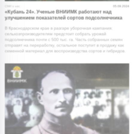
СМИ о нас
05.09.2024
«Кубань 24». Ученые ВНИИМК работают над
улучшением показателей сортов подсолнечника
В Краснодарском крае в разгаре уборочная кампания:
сельхозпроизводителям предстоит собрать урожай
подсолнечника почти с 500 тыс. га. Часть собранных семян
отправят на переработку, остальное поступит в продажу как
семенной материал для воспроизводства сортов и гибридов.