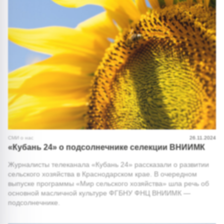
СМИ о нас
26.11.2024
«Кубань 24» о подсолнечнике селекции ВНИИМК
Журналисты телеканала «Кубань 24» рассказали о развитии
сельского хозяйства в Краснодарском крае. В очередном
выпуске программы «Мир сельского хозяйства» шла речь об
основной масличной культуре ФГБНУ ФНЦ ВНИИМК —
подсолнечнике.