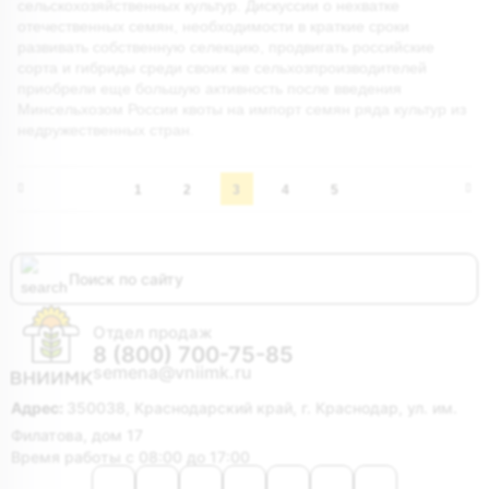
сельскохозяйственных культур. Дискуссии о нехватке
отечественных семян, необходимости в краткие сроки
развивать собственную селекцию, продвигать российские
сорта и гибриды среди своих же сельхозпроизводителей
приобрели еще большую активность после введения
Минсельхозом России квоты на импорт семян ряда культур из
недружественных стран.
1
2
3
4
5
Отдел продаж
8 (800) 700-75-85
semena@vniimk.ru
Адрес:
350038, Краснодарский край, г. Краснодар, ул. им.
Филатова, дом 17
Время работы с 08:00 до 17:00