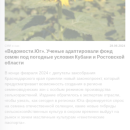
СМИ о нас
28.06.2024
«Ведомости.Юг». Ученые адаптировали фонд
семян под погодные условия Кубани и Ростовской
области
В конце февраля 2024 г. депутаты заксобрания
Краснодарского края приняли новый законопроект, который
предусматривает возможность создания в регионе
семеноводческих зон с особым режимом производства
сельхозрастений. Издание обратилось к экспертам отрасли,
чтобы узнать, как сегодня в регионах Юга формируется спрос
на семена отечественной селекции, какие новые гибриды
сельскохозяйственных культур в скором времени выйдут на
рынок и зачем масличным культурам «генетические
паспорта».