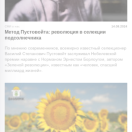
СМИ о нас
14.08.2024
Метод Пустовойта: революция в селекции
подсолнечника
По мнению современников, всемирно известный селекционер
Василий Степанович Пустовойт заслуживал Нобелевской
премии наравне с Норманом Эрнестом Борлоугом, автором
«Зеленой революции», известным как «человек, спасший
миллиард жизней».