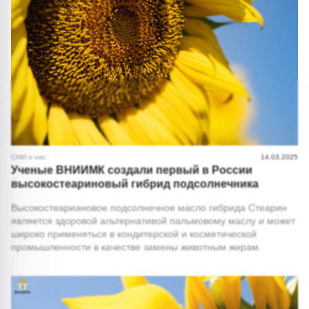
СМИ о нас
14.03.2025
Ученые ВНИИМК создали первый в России
высокостеариновый гибрид подсолнечника
Высокостеариановое подсолнечное масло гибрида Стеарин
является здоровой альтернативой пальмовому маслу и может
широко применяться в кондитерской и косметической
промышленности в качестве замены животным жирам.