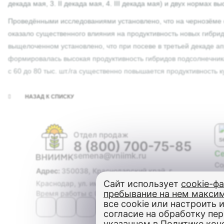
декада мая, 3. II декада мая, 4. III декада мая) и двух нормах 
Проведёнными исследованиями установлено, что на чернозёме о
оказало существенного влияния на продуктивность новых гибри
выщелоченном установлено, что при посеве в третьей декаде ап
формировалась высокая продуктивность гибридов подсолнечника: 
с 60 до 80 тыс. шт./га существенно повышается продуктивность к
НАЗАД К СПИСКУ
Отдел продаж
8 (800) 700-75-85
С
semena@vniimk.ru
Со
Адрес:
350038, Краснодарский край, г.
Ги
Сайт использует
cookie-ф
Краснодар, ул. им. Филатова, дом 17
Со
пребывание на нем макси
Время работы с 08:00 до 17:00
Ма
все cookie или настроить и
Оз
согласие на обработку пе
Яр
указанном в
Политике кон