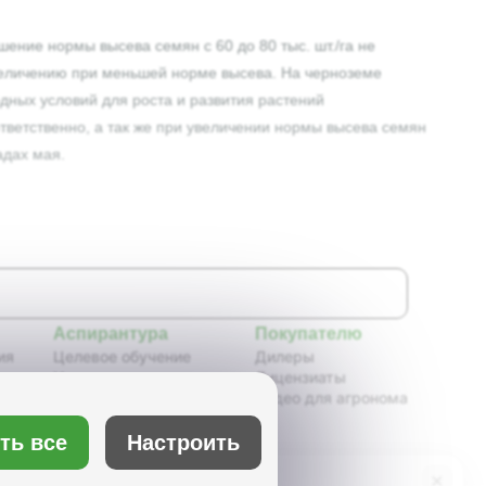
ние нормы высева семян с 60 до 80 тыс. шт./га не
увеличению при меньшей норме высева. На черноземе
дных условий для роста и развития растений
оответственно, а так же при увеличении нормы высева семян
адах мая.
Аспирантура
Покупателю
ия
Целевое обучение
Дилеры
Новости аспирантуры
Лицензиаты
ения,
Нормативные документы
Видео для агронома
Портфолио аспирантов
Расписание
ть все
Настроить
ия
Учебно-методическое
обеспечение
×
Бот Max
х