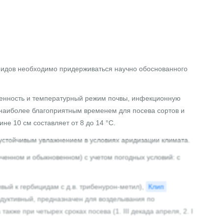
бридов необходимо придерживаться научно обоснованного
еченность и температурный режим почвы, инфекционную
о наиболее благоприятным временем для посева сортов и
не 10 см составляет от 8 до 14 °С.
еустойчивым увлажнением в условиях аридизации климата.
ченном и обыкновенном) с учетом погодных условий: с
ый к гербицидам с д.в. трибенурон-метил),
Клип
дуктивный, предназначен для возделывания по
кже при четырех сроках посева (1. III декада апреля, 2. I