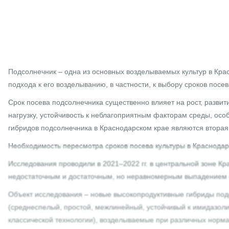
Подсолнечник – одна из основных возделываемых культур в Кра
подхода к его возделыванию, в частности, к выбору сроков посев
Срок посева подсолнечника существенно влияет на рост, разви
нагрузку, устойчивость к неблагоприятным факторам среды, осо
гибридов подсолнечника в Краснодарском крае являются вторая –
Необходимость пересмотра сроков посева культуры в Краснодар
Исследования проводили в 2021–2022 гг. в центральной зоне К
недостаточным и достаточным, но неравномерным выпадением ос
Объект исследования – новые высокопродуктивные гибриды по
(среднеспелый, простой, межлинейный, устойчивый к имидазол
классической технологии), возделываемые при различных нормах в