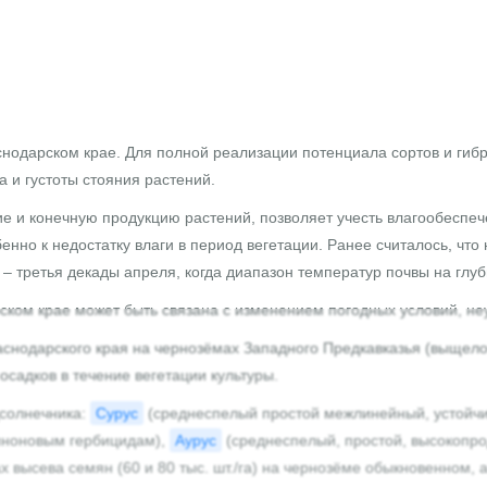
снодарском крае. Для полной реализации потенциала сортов и ги
а и густоты стояния растений.
тие и конечную продукцию растений, позволяет учесть влагообесп
бенно к недостатку влаги в период вегетации. Ранее считалось, чт
 третья декады апреля, когда диапазон температур почвы на глуби
ском крае может быть связана с изменением погодных условий, н
раснодарского края на чернозёмах Западного Предкавказья (выщело
адков в течение вегетации культуры.
дсолнечника:
Сурус
(среднеспелый простой межлинейный, устойчив
иноновым гербицидам),
Аурус
(среднеспелый, простой, высокопро
ысева семян (60 и 80 тыс. шт./га) на чернозёме обыкновенном, а та