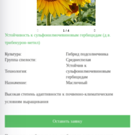
1
/
4
Устойчивость к сульфонилмочевиновым гербицидам (д.в.
трибенурон-метил)
Культура:
Гибрид подсолнечника
Группа спелости:
Среднеспелая
Устойчив к
Технология:
сульфонилмочевиновым
гербицидам
Назначение:
Масличный
Высокая степень адаптивности к почвенно-климатическим
условиям выращивания
Оставить заявку