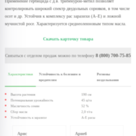
Применение гербицида с д.в. трибенурон-метил позволяет
контролировать широкий спектр двудольных сорняков, в том числе
осот и др. Устойчив к комплексу рас заразихи (А–Е) и ложной
мучнистой росе. Характеризуется среднеолеиновым типом масла.
Скачать карточку товара
8 (800) 700-75-85
Связаться с отделом продаж можно по телефону
Характеристики
Устойчивость к болезням и
Регионы
вредителям
возделывания
Высота растения
190 см
Потенциальная урожайность
45 ц/га
Масличность семян
52 %
Сбор масла
2,0 т/га
Устойчивость к заразихе
A-E расы
Арис
Арнеб
И