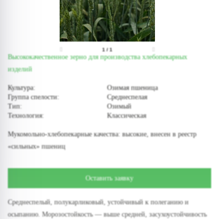
1
/
1
Высококачественное зерно для производства хлебопекарных
изделий
Культура:
Озимая пшеница
Группа спелости:
Среднеспелая
Тип:
Озимый
Технология:
Классическая
Мукомольно-хлебопекарные качества: высокие, внесен в реестр
«сильных» пшениц
Оставить заявку
Среднеспелый, полукарликовый, устойчивый к полеганию и
осыпанию. Морозостойкость — выше средней, засухоустойчивость