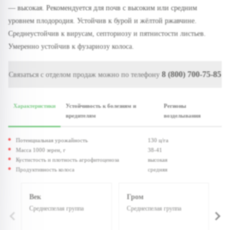
— высокая. Рекомендуется для почв с высоким или средним
уровнем плодородия. Устойчив к бурой и жёлтой ржавчине.
Среднеустойчив к вирусам, септориозу и пятнистости листьев.
Умеренно устойчив к фузариозу колоса.
8 (800) 700-75-85
Связаться с отделом продаж можно по телефону
Характеристики
Устойчивость к болезням и
Регионы
вредителям
возделывания
Потенциальная урожайность
130 ц/га
Масса 1000 зерен, г
38-41
Кустистость и плотность агрофитоценоза
высокая
Продуктивность колоса
средняя
Век
Гром
Т
Среднеспелая группа
Среднеспелая группа
Ср