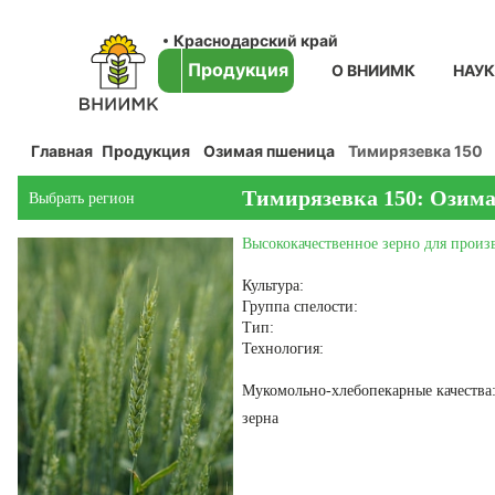
Краснодарский край
Продукция
О ВНИИМК
НАУ
Главная
Продукция
Озимая пшеница
Тимирязевка 150
Тимирязевка 150: Озим
Выбрать регион
Высококачественное зерно для произ
Культура:
Группа спелости:
Тип:
Технология:
Мукомольно-хлебопекарные качества:
зерна