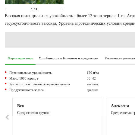
1
/
1
Высокая потенциальная урожайность - более 12 тонн зерна с 1 га. А
засухоустойчивость высокая. Уровень агротехнических условий средн
Характеристики
Устойчивость к болезням и вредителям
Регионы возделыв
Потенциальная урожайность
120 ц/га
Масса 1000 зерен, г
36–42
Кустистость и плотность агрофитоценоза
высокая
Продуктивность колоса
средняя
Век
Алексеич
Среднеспелая группа
Среднеспелая г