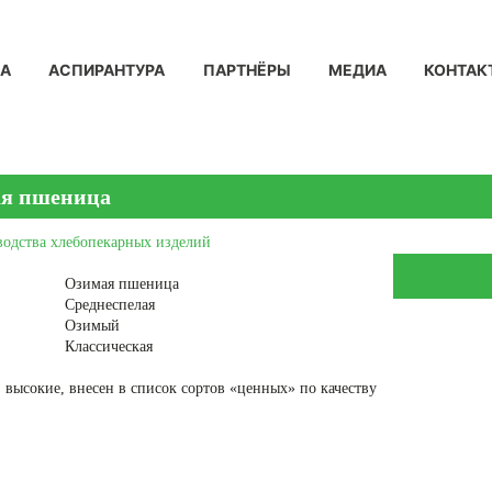
КА
АСПИРАНТУРА
ПАРТНЁРЫ
МЕДИА
КОНТАК
ая пшеница
водства хлебопекарных изделий
Озимая пшеница
Среднеспелая
Озимый
Классическая
 высокие, внесен в список сортов «ценных» по качеству