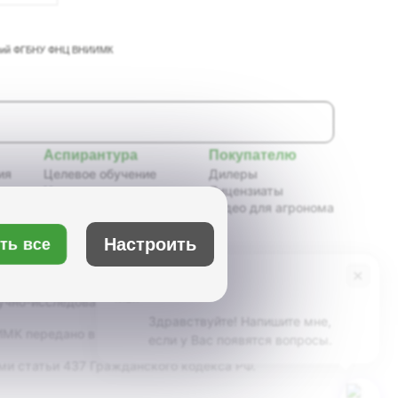
таний ФГБНУ ФНЦ ВНИИМК
Аспирантура
Покупателю
ия
Целевое обучение
Дилеры
Новости аспирантуры
Лицензиаты
ения,
Нормативные документы
Видео для агронома
Портфолио аспирантов
Расписание
Настроить
ть все
ия
Учебно-методическое
обеспечение
×
Бот Max
х
Учебные планы
учно-исследовательский институт масличных
Здравствуйте! Напишите мне,
К передано в ведение Минсельхоза России,
если у Вас появятся вопросы.
ми статьи 437 Гражданского кодекса РФ.