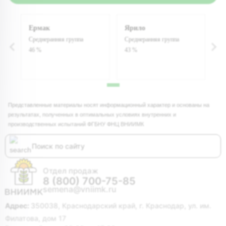
Ермак
Ярило
Среднеранняя группа
Среднеранняя группа
46 %
43 %
Представленные материалы носят информационный характер и основаны на
результатах, полученных в оптимальных условиях внутренних и
производственных испытаний ФГБНУ ФНЦ ВНИИМК
Отдел продаж
8 (800) 700-75-85
semena@vniimk.ru
Адрес:
350038, Краснодарский край, г. Краснодар, ул. им.
Филатова, дом 17