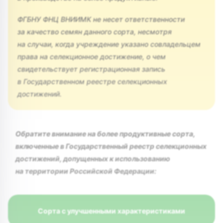
ФГБНУ ФНЦ ВНИИМК не несет ответственности
за качество семян данного сорта, несмотря
на случаи, когда учреждение указано совладельцем
права на селекционное достижение, о чем
свидетельствует регистрационная запись
в Государственном реестре селекционных
достижений.
Обратите внимание на более продуктивные сорта,
включенные в Государственный реестр селекционных
достижений, допущенных к использованию
на территории Российской Федерации:
Сорта с улучшенными характеристиками