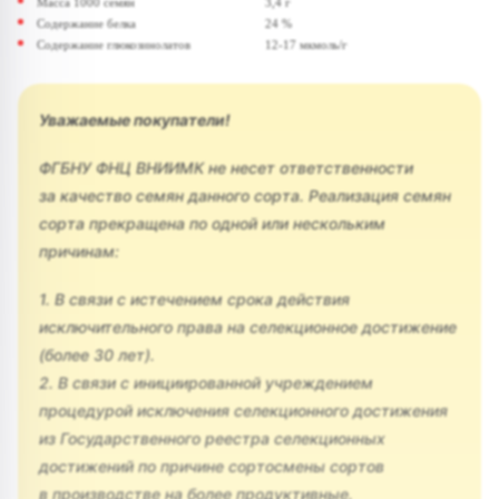
Масса 1000 семян
3,4 г
Содержание белка
24 %
Содержание глюкозинолатов
12-17 мкмоль/г
Уважаемые покупатели!
ФГБНУ ФНЦ ВНИИМК не несет ответственности
за качество семян данного сорта. Реализация семян
сорта прекращена по одной или нескольким
причинам:
1. В связи с истечением срока действия
исключительного права на селекционное достижение
(более 30 лет).
2. В связи с инициированной учреждением
процедурой исключения селекционного достижения
из Государственного реестра селекционных
достижений по причине сортосмены сортов
в производстве на более продуктивные.