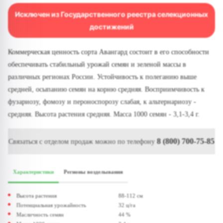
Исключен из Государственного реестра селекционных
достижений
Коммерческая ценность сорта Авангард состоит в его способности
обеспечивать стабильный урожай семян и зеленой массы в
различных регионах России. Устойчивость к полеганию выше
средней, осыпанию семян на корню средняя. Восприимчивость к
фузариозу, фомозу и пероноспорозу слабая, к альтернариозу -
средняя. Высота растения средняя. Масса 1000 семян - 3,1-3,4 г.
8 (800) 700-75-85
Связаться с отделом продаж можно по телефону
Характеристики
Регионы возделывания
Высота растения
88-112 см
Потенциальная урожайность
32 ц/га
Масличность семян
44 %