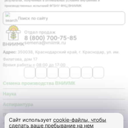
результатах, полученных в оптимальных условиях внутренних и
производственных испытаний ФГБНУ ФНЦ ВНИИМК
Отдел продаж
8 (800) 700-75-85
semena@vniimk.ru
Адрес:
350038, Краснодарский край, г. Краснодар, ул. им.
Филатова, дом 17
Время работы с 08:00 до 17:00
Семена производства ВНИИМК
Наука
Аспирантура
Покупателю
Сайт использует
cookie-файлы, чтобы
© Федеральное государственное бюджетное научное
сделать ваше пребывание на нем