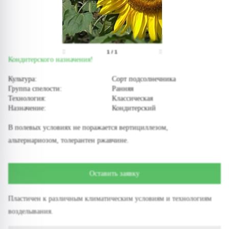
1
/
1
Кондитерского назначения!
Культура:
Сорт подсолнечника
Группа спелости:
Ранняя
Технология:
Классическая
Назначение:
Кондитерский
В полевых условиях не поражается вертициллезом,
альтернариозом, толерантен ржавчине.
Оставить заявку
Пластичен к различным климатическим условиям и технологиям
возделывания.