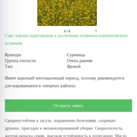
1
/
2
Сорт хорошо адаптирован к различным почвенно-климатическим
условиям
Культура:
Сурепица
Группа спелости:
Очень ранняя
Тип:
Яровой
Имеет короткий вегетационный период, поэтому рекомендуется
для выращивания в северных районах.
Оставить заявку
Среднеустойчив к засухе, поражению болезнями, созревает
дружно, пригоден к механизированной уборке. Скороспелость,
желтая окраска семян, высокая устойчивость к полеганию. Масло,