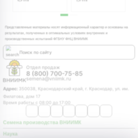
Представленные материалы носят информационный характер и основаны на
результатах, полученных в оптимальных условиях внутренних и
производственных испытаний ФГБНУ ФНЦ ВНИИМК
Отдел продаж
8 (800) 700-75-85
semena@vniimk.ru
Адрес:
350038, Краснодарский край, г. Краснодар, ул. им.
Филатова, дом 17
Время работы с 08:00 до 17:00
Семена производства ВНИИМК
Наука