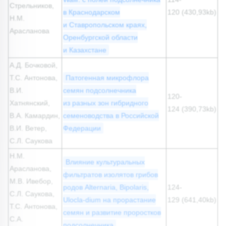
Стрельников,
в Краснодарском
120 (430,93kb)
Н.М.
и Ставропольском краях,
Арасланова
Оренбургской области
и Казахстане
А.Д. Бочковой,
Т.С. Антонова,
Патогенная микрофлора
В.И.
семян подсолнечника
120-
Хатнянский,
из разных зон гибридного
124 (390,73kb)
В.А. Камардин,
семеноводства в Российской
В.И. Ветер,
Федерации
С.Л. Саукова
Н.М.
Влияние культуральных
Арасланова,
фильтратов изолятов грибов
М.В. Ивебор,
родов Alternaria, Bipolaris,
124-
С.Л. Саукова,
Ulocla-dium на прорастание
129 (641,40kb)
Т.С. Антонова,
семян и развитие проростков
С.А.
подсолнечника