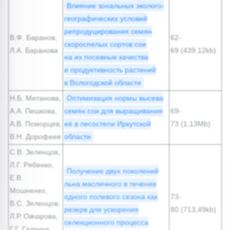
Влияние зональных эколого-
географических условий
репродуцирования семян
В.Ф. Баранов,
62-
скороспелых сортов сои
Л.А. Баранова
69 (439,12kb)
на их посевные качества
и продуктивность растений
в Вологодской области
Н.Б. Митанова,
Оптимизация нормы высева
А.А. Пешкова,
семян сои для выращивания
69-
А.В. Поморцев,
её в лесостепи Иркутской
73 (1,13Mb)
В.Н. Дорофеев
области
С.В. Зеленцов,
Л.Г. Рябенко,
Получение двух поколений
Е.В.
льна масличного в течение
Мошненко,
одного полевого сезона как
73-
В.С. Зеленцов,
резерв для ускорения
80 (713,49kb)
Л.Р. Овчарова,
селекционного процесса
Г.Г. Галкина,