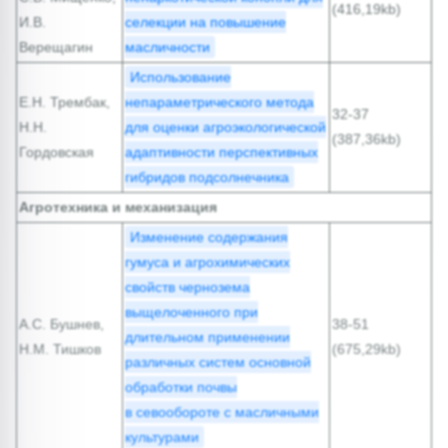
(416,19kb)
И.В.
селекции на повышение
Верещагин
масличности
Использование
Е.Н. Трембак,
непараметрического метода
32-37
Н.Н.
для оценки агроэкологической
(387,36kb)
Гордовская
адаптивности перспективных
гибридов подсолнечника
Агротехника и механизация
Изменение содержания
гумуса и агрохимических
свойств чернозема
выщелоченного при
А.С. Бушнев,
38-51
длительном применении
Н.М. Тишков
(675,29kb)
различных систем основной
обработки почвы
в севообороте с масличными
культурами