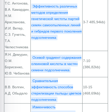
Т.С. Антонова,
Эффективность различных
В.А. Камардин,
методов определения
Н.М.
генетической чистоты партий
Арасланова,
3-7 485,94kb)
семян самоопыленных линий
И.И. Ветер,
и гибридов первого поколения
С.З. Гучетль,
подсолнечника
Т.А.
Челюстникова
Я.Н. Демурин,
Осевой градиент содержания
О.М.
7-10
олеиновой кислоты в частях
Борисенко,
(386,82kb)
семени подсолнечника
Ю.В. Чебанова
Сравнительная
В.В. Волгин,
эффективность способов
10-15
А.Д. Обыдало
стерилизации пыльцы цветков
(468,69kb)
подсолнечника
Изменчивость