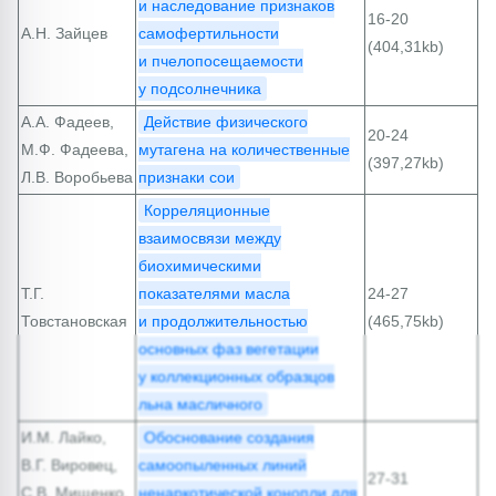
и наследование признаков
16-20
А.Н. Зайцев
самофертильности
(404,31kb)
и пчелопосещаемости
у подсолнечника
А.А. Фадеев,
Действие физического
20-24
М.Ф. Фадеева,
мутагена на количественные
(397,27kb)
Л.В. Воробьева
признаки сои
Корреляционные
взаимосвязи между
биохимическими
Т.Г.
показателями масла
24-27
Товстановская
и продолжительностью
(465,75kb)
основных фаз вегетации
у коллекционных образцов
льна масличного
И.М. Лайко,
Обоснование создания
В.Г. Вировец,
самоопыленных линий
27-31
С.В. Мищенко,
ненаркотической конопли для