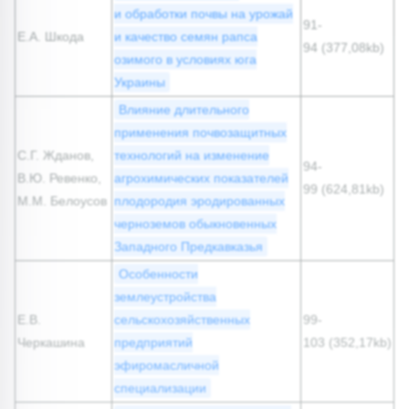
и обработки почвы на урожай
91-
Е.А. Шкода
и качество семян рапса
94 (377,08kb)
озимого в условиях юга
Украины
Влияние длительного
применения почвозащитных
С.Г. Жданов,
технологий на изменение
94-
В.Ю. Ревенко,
агрохимических показателей
99 (624,81kb)
М.М. Белоусов
плодородия эродированных
черноземов обыкновенных
Западного Предкавказья
Особенности
землеустройства
Е.В.
сельскохозяйственных
99-
Черкашина
предприятий
103 (352,17kb)
эфиромасличной
специализации