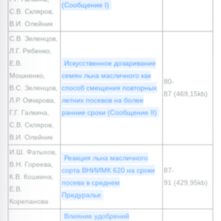
(Сообщение I)
С.В. Скляров,
В.И. Олейник
С.В. Зеленцов,
Л.Г. Рябенко,
Е.В.
Искусственное дозаривание
Мошненко,
семян льна масличного как
80-
В.С. Зеленцов,
способ смещения повторных
87 (469,15kb)
Л.Р. Овчарова,
летних посевов на более
Г.Г. Галкина,
ранние сроки (Сообщение II)
С.В. Скляров,
В.И. Олейник
И.Ш. Фатыхов,
Реакция льна масличного
В.Н. Гореева,
сорта ВНИИМК 620 на сроки
87-
К.В. Кошкина,
посева в среднем
91 (429,95kb)
Е.В.
Предуралье
Корепанова
Влияние удобрений