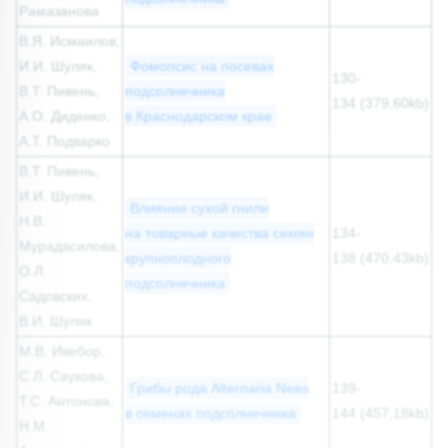
Рамазанова
В.Я. Исмаилов,
И.И. Шуляк,
Фомопсис на посевах
130-
В.Т. Пивень,
подсолнечника
134 (379,60kb)
А.О. Диденко,
в Краснодарском крае
А.Т. Подварко
В.Т. Пивень,
И.И. Шуляк,
Влияние сухой гнили
Н.В.
на товарные качества семян
134-
Мурадасилова,
крупноплодного
138 (470,43kb)
О.Л.
подсолнечника
Садовских,
В.И. Шуляк
М.В. Ивебор,
С.Л. Саукова,
Грибы рода Alternaria Nees
139-
Т.С. Антонова,
в семенах подсолнечника
144 (457,18kb)
Н.М.