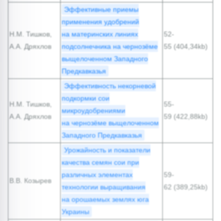
Эффективные приемы
применения удобрений
Н.М. Тишков,
на материнских линиях
52-
А.А. Дряхлов
подсолнечника на чернозёме
55 (404,34kb)
выщелоченном Западного
Предкавказья
Эффективность некорневой
подкормки сои
Н.М. Тишков,
55-
микроудобрениями
А.А. Дряхлов
59 (422,88kb)
на чернозёме выщелоченном
Западного Предкавказья
Урожайность и показатели
качества семян сои при
различных элементах
59-
В.В. Козырев
технологии выращивания
62 (389,25kb)
на орошаемых землях юга
Украины