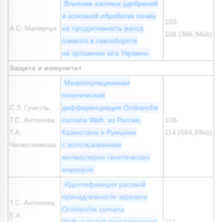
Влияние азотных удобрений
и основной обработки почвы
103-
А.С. Малярчук
на продуктивность рапса
108 (386,94kb)
озимого в севообороте
на орошении юга Украины
Защита и иммунитет
Межпопуляционная
генетическая
С.З. Гучетль,
дифференциация Orobanche
Т.С. Антонова,
cumana Wallr. из России,
108-
Т.А.
Казахстана и Румынии
114 (684,89kb)
Челюстникова
с использованием
молекулярно-генетических
маркеров
Идентификация расовой
принадлежности заразихи
Т.С. Антонова,
Orobanche cumana
Е.А.
Wallr. с полей подсолнечника
114-