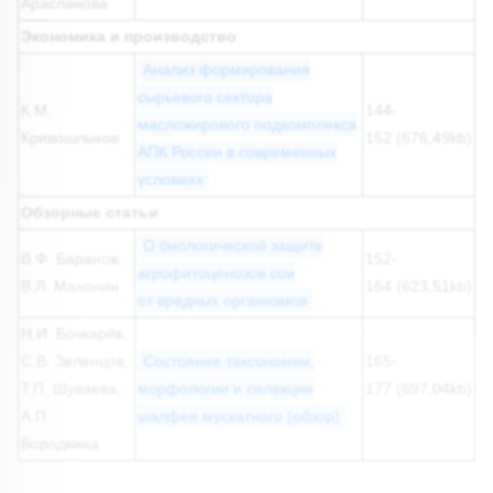
Арасланова
Экономика и производство
Анализ формирования
сырьевого сектора
К.М.
144-
масложирового подкомплекса
Кривошлыков
152 (676,49kb)
АПК России в современных
условиях
Обзорные статьи
О биологической защите
В.Ф. Баранов,
152-
агрофитоценозов сои
В.Л. Махонин
164 (623,51kb)
от вредных организмов
Н.И. Бочкарёв,
С.В. Зеленцов,
Состояние таксономии,
165-
Т.П. Шуваева,
морфологии и селекции
177 (697,04kb)
А.П.
шалфея мускатного (обзор)
Бородкина