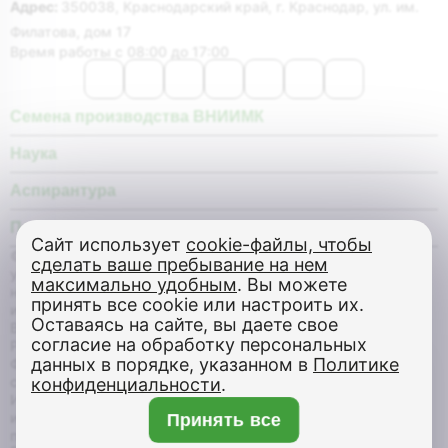
Адрес:
350038, Краснодарский край, г. Краснодар, ул. им.
Филатова, дом 17
Время работы с 08:00 до 17:00
Семена производства ВНИИМК
Наука
Аспирантура
Покупателю
Сайт использует
cookie-файлы, чтобы
© Федеральное государственное бюджетное научное
сделать ваше пребывание на нем
учреждение «Федеральный научный центр «Всероссийский
максимально удобным
. Вы можете
научно-исследовательский институт масличных культур
принять все cookie или настроить их.
имени В.С. Пустовойта», все права защищены, 2026 г.
Оставаясь на сайте, вы даете свое
В соответствии с Распоряжением Правительства
согласие на обработку персональных
Российской Федерации от 30.06.2022 г.
№1777-р
ФГБНУ
×
данных в порядке, указанном в
Политике
ФНЦ ВНИИМК передано в ведение Минсельхоза России,
Бот Max
согласно приложению №2 вышеуказанного Распоряжения.
конфиденциальности
.
Информация на сайте носит ознакомительный характер
Здравствуйте! Напишите мне,
и не является публичной офертой, определяемой
Принять все
если у Вас появятся вопросы.
положениями статьи 437 Гражданского кодекса РФ.