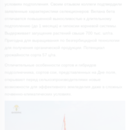
условиях подтопления. Своим отзывом коллеги подтвердили
заявленные характеристики селекционеров: Вилана бета
отличается повышенной выносливостью к длительному
подтоплению (до 1 месяца) и гипоксии корневой системы.
Выдерживает загущение растений свыше 700 тыс. шт/га.
Пригодна для выращивания по безгербицидной технологии
для получения органической продукции. Потенциал
урожайности сорта 57 ц/га.
Отличительные особенности сортов и гибридов
подсолнечника, сортов сои, представленных на Дне поля,
открывают перед сельхозпроизводителями новые
возможности для эффективного земледелия даже в сложных
почвенно-климатических условиях.