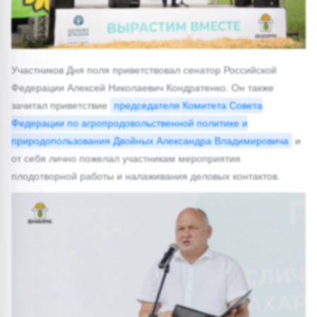
Участников Дня поля приветствовал сенатор Российской
Федерации Алексей Николаевич Кондратенко. Он также
зачитал приветствие
председателя Комитета Совета
Федерации по агропродовольственной политике и
природопользования Двойных Александра Владимировича
и
от себя лично пожелал участникам мероприятия
плодотворной работы и налаживания деловых контактов.