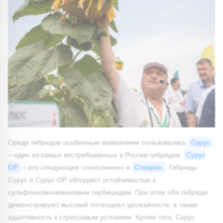
Среди гибридов особенным вниманием пользовались
Сурус
– один из самых востребованных в России гибридов,
Сурус
ОР
– его следующее «поколение» и
Стеарин
. Гибриды
Сурус и Сурус ОР обладают устойчивостью к
сульфонилмочевиновым гербицидам. При этом оба гибрида
демонстрируют высокий потенциал урожайности, а также
адаптивность к стрессовым условиям. Кроме того, Сурус