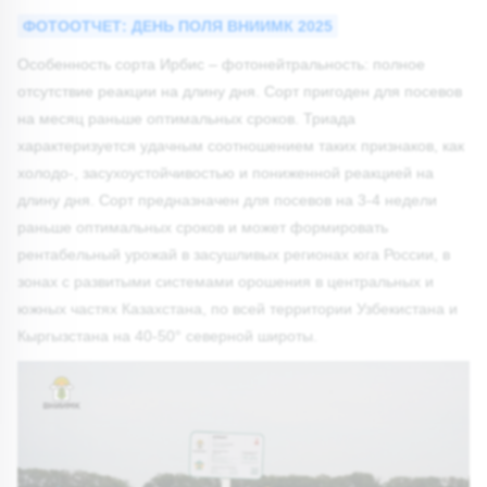
ФОТООТЧЕТ: ДЕНЬ ПОЛЯ ВНИИМК 2025
Особенность сорта Ирбис – фотонейтральность: полное
отсутствие реакции на длину дня. Сорт пригоден для посевов
на месяц раньше оптимальных сроков. Триада
характеризуется удачным соотношением таких признаков, как
холодо-, засухоустойчивостью и пониженной реакцией на
длину дня. Сорт предназначен для посевов на 3-4 недели
раньше оптимальных сроков и может формировать
рентабельный урожай в засушливых регионах юга России, в
зонах с развитыми системами орошения в центральных и
южных частях Казахстана, по всей территории Узбекистана и
Кыргызстана на 40-50° северной широты.