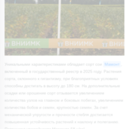
Уникальными характеристиками обладает сорт сои
Мамонт
,
включенный в государственный реестр в 2025 году. Растения
сорта, склонного к гигантизму, при благоприятных условиях
способны достигать в высоту до 180 см. На дополнительные
осадки или орошение сорт отзывается увеличением
количества узлов на главном и боковых побегах, увеличением
количества бобов и семян, крупностью семян. За счет
механической упругости и прочности стебля достигается
повышенная устойчивость растений к наклону и полеганию.
Потенциал урожайности Мамонта 58 ц/га!