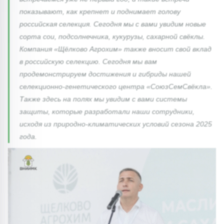
показывают, как крепнет и поднимает голову
российская селекция. Сегодня мы с вами увидим новые
сорта сои, подсолнечника, кукурузы, сахарной свёклы.
Компания «Щёлково Агрохим» также вносит свой вклад
в российскую селекцию. Сегодня мы вам
продемонстрируем достижения и гибриды нашей
селекционно-генетического центра «СоюзСемСвёкла».
Также здесь на полях мы увидим с вами системы
защиты, которые разработали наши сотрудники,
исходя из природно-климатических условий сезона 2025
года.