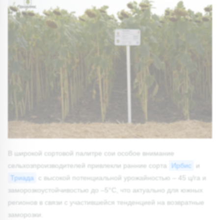
В широкой сортовой палитре сои особое внимание
сельхозпроизводителей привлекли ранние сорта
Ирбис
и
Триада
с высокой потенциальной урожайностью – 45 ц/га и
заморозкоустойчивостью до –5°С, что актуально для южных
регионов в связи с участившейся тенденцией на возвратные
заморозки.