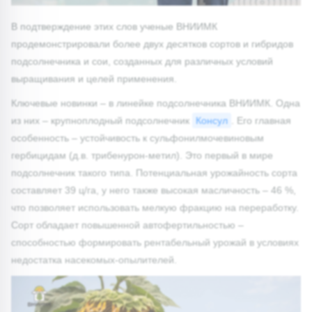
В подтверждение этих слов ученые ВНИИМК
продемонстрировали более двух десятков сортов и гибридов
подсолнечника и сои, созданных для различных условий
выращивания и целей применения.
Ключевые новинки – в линейке подсолнечника ВНИИМК. Одна
из них – крупноплодный подсолнечник
Консул
. Его главная
особенность – устойчивость к сульфонилмочевиновым
гербицидам (д.в. трибенурон-метил). Это первый в мире
подсолнечник такого типа. Потенциальная урожайность сорта
составляет 39 ц/га, у него также высокая масличность – 46 %,
что позволяет использовать мелкую фракцию на переработку.
Сорт обладает повышенной автофертильностью –
способностью формировать рентабельный урожай в условиях
недостатка насекомых-опылителей.