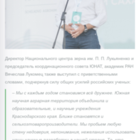
Директор Национального центра зерна им. П. П. Лукьяненко и
председатель координационного совета ЮНАТ, академик РАН
Вячеслав Лукомец также выступил с приветственными
словами, подчеркнув силу общих усилий российских ученых:
– Мы с каждым годом становимся всё дружнее. Южная
научная аграрная территория объединила и
образовательные, и научные учреждения
Краснодарского края. Ближе становятся и
сельхозтоваропроизводители. Мы пробьем любую
стену недоверия, непонимания, нежелания использовать
наши научные разработки в нашей стране. Те, кто