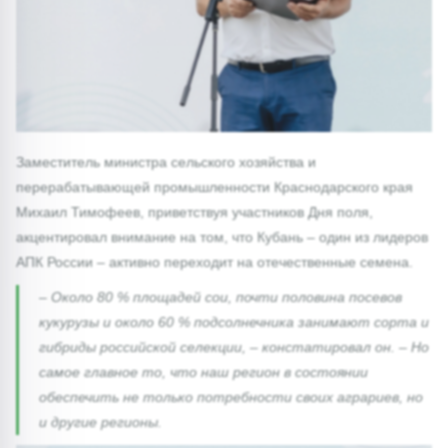
Заместитель министра сельского хозяйства и
перерабатывающей промышленности Краснодарского края
Михаил Тимофеев, приветствуя участников Дня поля,
акцентировал внимание на том, что Кубань – один из лидеров
АПК России – активно переходит на отечественные семена.
– Около 80 % площадей сои, почти половина посевов
кукурузы и около 60 % подсолнечника занимают сорта и
гибриды российской селекции, – констатировал он. – Но
самое главное то, что наш регион в состоянии
обеспечить не только потребности своих аграриев, но
и другие регионы.