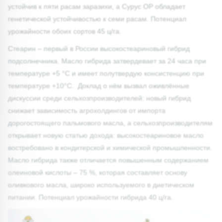
устойчив к пяти расам заразихи, а Сурус ОР обладает
генетической устойчивостью к семи расам. Потенциал
урожайности обоих сортов 45 ц/га.
Стеарин – первый в России высокостеариновый гибрид
подсолнечника. Масло гибрида затвердевает за 24 часа при
температуре +5 °С и имеет полутвердую консистенцию при
температуре +10°С. Доклад о нём вызвал оживлённые
дискуссии среди сельхозпроизводителей: новый гибрид
снижает зависимость агрохолдингов от импорта
дорогостоящего пальмового масла, а сельхозпроизводителям
открывает новую статью дохода: высокостеариновое масло
востребовано в кондитерской и химической промышленности.
Масло гибрида также отличается повышенным содержанием
олеиновой кислоты – 75 %, которая составляет основу
оливкового масла, широко используемого в диетическом
питании. Потенциал урожайности гибрида 40 ц/га.