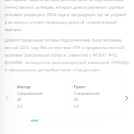
отечественной селекции, который даже в реальных суровых
условиях уходящего 2024 года и предыдущих лет не уступил,
а во многих случаях превзошел дорогой «сомнительный
импорт».
Демонстрационные посевы подсолнечника были заложены
весной 2024 года Министерством АПК и продовольственной
политики Запорожской области совместно с ФГБНУ ФНЦ
ВНИИМК, селекционно-семеноводческой компанией «РУСИД»
и официальным дистрибьютором «Спецресурс».
Фогор
Грант
Г
Среднеранняя
Среднеранняя
С
48
50
4
1,3
1,6
1,