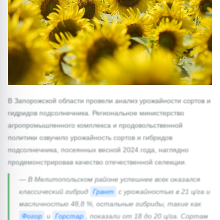
1/0
В Запорожской области провели анализ урожайности сортов и
гидридов подсолнечника. Региональное министерство
агропромышленного комплекса и продовольственной
политики озвучило урожайность сортов и гибридов
подсолнечника, посеянных весной 2024 года, наглядно
продемонстрировав качество отечественной селекции.
— В Мелитопольском районе успешнее всех оказался
классический гибрид
Грант
с урожайностью в 21 ц/га и
масличностью 48,8 %, остальные гибриды, такие как
Фогор
и
Горстар
, показали от 18 до 20 ц/га. Сортам