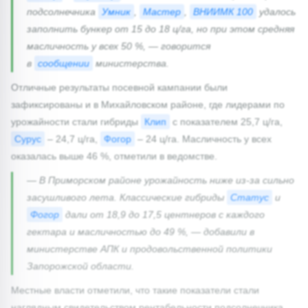
подсолнечника
Умник
,
Мастер
,
ВНИИМК 100
удалось
заполнить бункер от 15 до 18 ц/га, но при этом средняя
масличность у всех 50 %, — говорится
в
сообщении
министерства.
Отличные результаты посевной кампании были
зафиксированы и в Михайловском районе, где лидерами по
урожайности стали гибриды
Клип
с показателем 25,7 ц/га,
Сурус
– 24,7 ц/га,
Фогор
– 24 ц/га. Масличность у всех
оказалась выше 46 %, отметили в ведомстве.
— В Приморском районе урожайность ниже из-за сильно
засушливого лета. Классические гибриды
Статус
и
Фогор
дали от 18,9 до 17,5 центнеров с каждого
гектара и масличностью до 49 %, — добавили в
министерстве АПК и продовольственной политики
Запорожской области.
Местные власти отметили, что такие показатели стали
наглядным свидетельством рентабельности подсолнечника