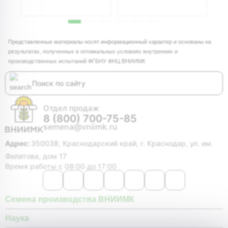
1,
Представленные материалы носят информационный характер и основаны на
результатах, полученных в оптимальных условиях внутренних и
производственных испытаний ФГБНУ ФНЦ ВНИИМК
Отдел продаж
8 (800) 700-75-85
semena@vniimk.ru
Адрес:
350038, Краснодарский край, г. Краснодар, ул. им.
Филатова, дом 17
Время работы с 08:00 до 17:00
Семена производства ВНИИМК
Наука