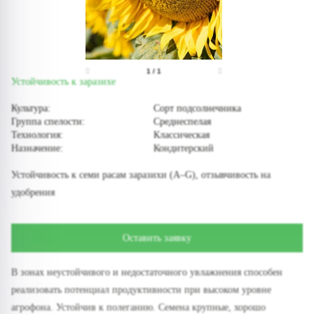
1
/
1
Устойчивость к заразихе
Культура:
Сорт подсолнечника
Группа спелости:
Среднеспелая
Технология:
Классическая
Назначение:
Кондитерский
Устойчивость к семи расам заразихи (A–G), отзывчивость на
удобрения
Оставить заявку
В зонах неустойчивого и недостаточного увлажнения способен
реализовать потенциал продуктивности при высоком уровне
агрофона. Устойчив к полеганию. Семена крупные, хорошо