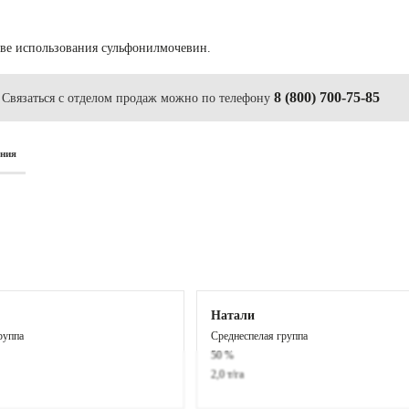
ове использования сульфонилмочевин.
8 (800) 700-75-85
Связаться с отделом продаж можно по телефону
ания
Натали
руппа
Среднеспелая группа
50 %
2,0 т/га