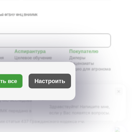
таний ФГБНУ ФНЦ ВНИИМК
Аспирантура
Покупателю
ия
Целевое обучение
Дилеры
Новости аспирантуры
Лицензиаты
ения,
Нормативные документы
Видео для агронома
Портфолио аспирантов
Расписание
Настроить
ть все
ия
Учебно-методическое
обеспечение
×
Бот Max
х
Учебные планы
учно-исследовательский институт масличных
Здравствуйте! Напишите мне,
К передано в ведение Минсельхоза России,
если у Вас появятся вопросы.
ми статьи 437 Гражданского кодекса РФ.