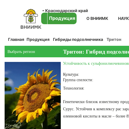
Краснодарский край
Продукция
О ВНИИМК
НАУ
Главная
Продукция
Гибриды подсолнечника
Тритон
Тритон: Гибрид подсолн
Выбрать регион
Устойчивость к сульфонилмочевинов
Культура:
Группа спелости:
Технология:
Генетически близок известному про
Сурус. Устойчив к комплексу рас за
олеиновой кислоты в масле – более 8