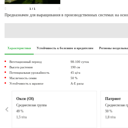
1
/
1
Предназначен для выращивания в производственных системах на осн
Характеристики
Устойчивость к болезням и вредителям
Регионы возделыв
Вегетационный период
98-100 суток
Высота растения
190 см
Потенциальная урожайность
45 ц/га
Масличность семян
50 %
Устойчивость к заразихе
A-E расы
Окси (Ol)
Патриот
Среднеспелая группа
Среднеспелая г
49 %
50 %
1,5 т/га
1,8 т/га