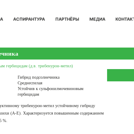
КА
АСПИРАНТУРА
ПАРТНЁРЫ
МЕДИА
КОНТАК
ечника
ым гербицидам (д.в. трибенурон-метил)
Гибрид подсолнечника
Среднеспелая
Устойчив к сульфонилмочевиновым
гербицидам
дуктивному трибенурон-метил устойчивому гибриду
разихи (А-Е). Характеризуется повышенным содержанием
5 %.