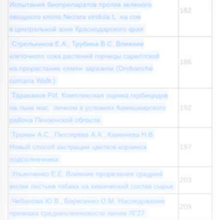
Испытания биопрепаратов против зеленого
182
овощного клопа Nezara viridula L. на сое
в центральной зоне Краснодарского края
Стрельников Е.А., Трубина В.С. Влияние
клеточного сока растений горчицы сарептской
186
на прорастание семян заразихи (Orobanche
cumana Wallr.)
Тараканов Р.И. Комплексная оценка гербицидов
на льне мас
личном в условиях Камешкирского
192
района Пензенской области
Тронин А.С., Пихтярёва А.А., Каменева Н.В.
Новый способ кастрации цветков корзинок
197
подсолнечника
Ульянченко Е.Е. Влияние прорезания средней
203
жилки листьев табака на химический состав сырья
Чебанова Ю.В., Борисенко О.М. Наследование
209
признака среднеолеиновости линии ЛГ27