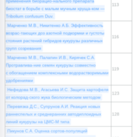
применения биорацио-нального препарата
113
биостат в борьбе с малым мучным хруща-ком —
Tribolium confusum Duv.
Марченко М.В., Никитенко А.Б. Эффективность
возрас-тающих доз азотной подкормки и густоты
116
стояния растений гибридов кукурузы различных
групп созревания
Марченко М.В., Палапин И.В., Кирячек С.А.
Протравлива-ние семян кукурузы совместно
119
с обогащением комплексными водорастворимыми
удобрениями
Нефедова М.В., Агасьева И.С. Защита картофеля
123
от колорад-ского жука биологическим методом
Перевязка Д.С., Супрунов А.И. Реакция новых
раннеспелых и среднеранних автодиплоидных
128
линий кукурузы на ЦМС-М типа
Пикунов С.А. Оценка сортов-популяций