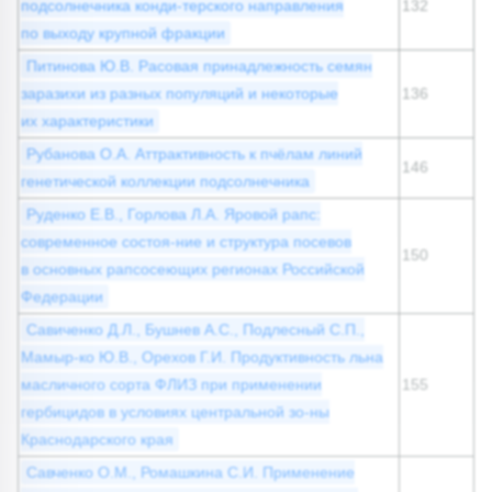
подсолнечника конди-терского направления
132
по выходу крупной фракции
Питинова Ю.В. Расовая принадлежность семян
заразихи из разных популяций и некоторые
136
их характеристики
Рубанова О.А. Аттрактивность к пчёлам линий
146
генетической коллекции подсолнечника
Руденко Е.В., Горлова Л.А. Яровой рапс:
современное состоя-ние и структура посевов
150
в основных рапсосеющих регионах Российской
Федерации
Савиченко Д.Л., Бушнев А.С., Подлесный С.П.,
Мамыр-ко Ю.В., Орехов Г.И. Продуктивность льна
масличного сорта ФЛИЗ при применении
155
гербицидов в условиях центральной зо-ны
Краснодарского края
Савченко О.М., Ромашкина С.И. Применение