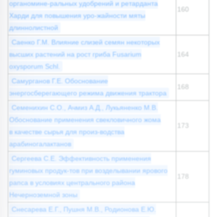
органомине-ральных удобрений и ретарданта
160
Харди для повышения уро-жайности мяты
длиннолистной
Саенко Г.М. Влияние слизей семян некоторых
высших растений на рост гриба Fusarium
164
oxysporum Schl.
Самурганов Г.Е. Обоснование
168
энергосберегающего режима движения трактора
Семенихин С.О., Ачмиз А.Д., Лукьяненко М.В.
Обоснование применения свекловичного жома
173
в качестве сырья для произ-водства
арабиногалактанов
Сергеева С.Е. Эффективность применения
гуминовых продук-тов при возделывании ярового
178
рапса в условиях центрального района
Нечерноземной зоны
Снесарева Е.Г., Пушня М.В., Родионова Е.Ю.