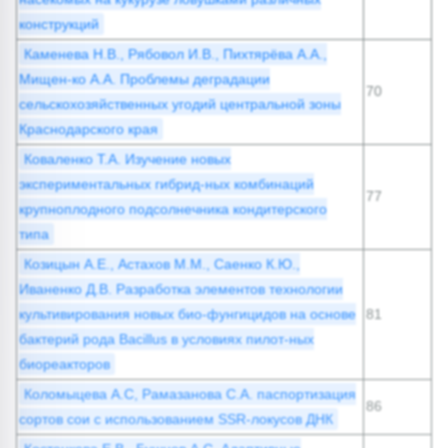
конструкций
Каменева Н.В., Рябовол И.В., Пихтярёва А.А.,
Мищен-ко А.А. Проблемы деградации
70
сельскохозяйственных угодий центральной зоны
Краснодарского края
Коваленко Т.А. Изучение новых
экспериментальных гибрид-ных комбинаций
77
крупноплодного подсолнечника кондитерского
типа
Козицын А.Е., Астахов М.М., Саенко К.Ю.,
Иваненко Д.В. Разработка элементов технологии
культивирования новых био-фунгицидов на основе
81
бактерий рода Bacillus в условиях пилот-ных
биореакторов
Коломыцева А.С, Рамазанова С.А. паспортизация
86
сортов сои с использованием SSR-локусов ДНК