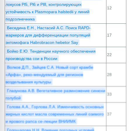
локусов Pl5, Pl6 и Pl8, контролирующих
12
устойчивость к Plasmopara halstedii у линий
подсолнечника
Беседина Е.Н., Настасий А.C. Поиск RAPD-
маркеров для дифференциации популяций
17
энтомофага Нabrobracon hebetor Say
Бойко Е.Ю. Тенденции научного обеспечения
22
производства сои в России
Волков Д.П., Зайцев С.А. Новый сорт крамбе
«Арфа», реко-мендуемый для регионов
28
возделывания культуры
Глазунова А.В. Вегетативное размножение синюхи
33
голубой
Голова А.А., Горлова Л.А. Изменчивость основных
жирных кислот масла современных линий озимого
37
и ярового рапса се-лекции ВНИИМК
Голощапова Н.Н. Влияние погодных условий