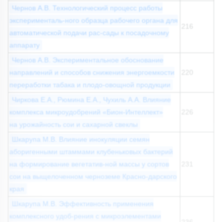
Чернов А.В. Технологический процесс работы
эксперименталь-ного образца рабочего органа для
216
автоматической подачи рас-сады к посадочному
аппарату
Чернов А.В. Экспериментальное обоснование
направлений и способов снижения энергоемкости
220
переработки табака и плодо-овощной продукции
Чиркова Е.А., Рюмина Е.А., Чухиль А.А. Влияние
комплекса микроудобрений «Бион-Интеллект»
226
на урожайность сои и сахарной свеклы
Шкарупа М.В. Влияние инокуляции семян
аборигенными штаммами клубеньковых бактерий
на формирование вегетатив-ной массы у сортов
231
сои на выщелоченном черноземе Красно-дарского
края
Шкарупа М.В. Эффективность применения
комплексного удоб-рения с микроэлементами