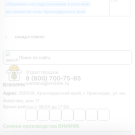
236
«Агромакс» на подсолнечнике в усло-виях
центральной зоны Краснодарского края
НАЗАД К СПИСКУ
Отдел продаж
8 (800) 700-75-85
semena@vniimk.ru
Адрес:
350038, Краснодарский край, г. Краснодар, ул. им.
Филатова, дом 17
Время работы с 08:00 до 17:00
Семена производства ВНИИМК