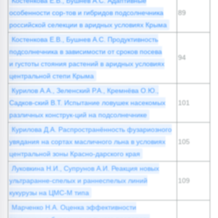
Костенкова Е.В., Бушнев А.С. Адаптивные
особенности сор-тов и гибридов подсолнечника
89
российской селекции в аридных условиях Крыма
Костенкова Е.В., Бушнев А.С. Продуктивность
подсолнечника в зависимости от сроков посева
94
и густоты стояния растений в аридных условиях
центральной степи Крыма
Курилов А.А., Зеленский Р.А., Кремнёва О.Ю.,
Садков-ский В.Т. Испытание ловушек насекомых
101
различных конструк-ций на подсолнечнике
Курилова Д.А. Распространённость фузариозного
увядания на сортах масличного льна в условиях
105
центральной зоны Красно-дарского края
Луковкина Н.И., Супрунов А.И. Реакция новых
ультраранне-спелых и раннеспелых линий
109
кукурузы на ЦМС-М типа
Марченко Н.А. Оценка эффективности