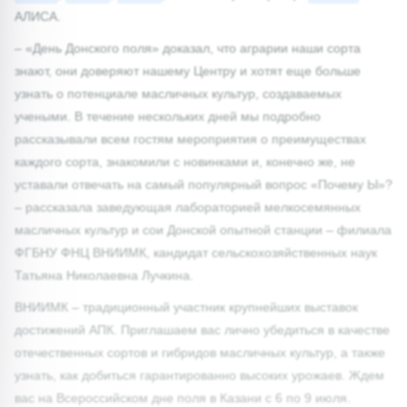
АЛИСА.
– «День Донского поля» доказал, что аграрии наши сорта
знают, они доверяют нашему Центру и хотят еще больше
узнать о потенциале масличных культур, создаваемых
учеными. В течение нескольких дней мы подробно
рассказывали всем гостям мероприятия о преимуществах
каждого сорта, знакомили с новинками и, конечно же, не
уставали отвечать на самый популярный вопрос «Почему Ы»?
– рассказала заведующая лабораторией мелкосемянных
масличных культур и сои Донской опытной станции – филиала
ФГБНУ ФНЦ ВНИИМК, кандидат сельскохозяйственных наук
Татьяна Николаевна Лучкина.
ВНИИМК ­– традиционный участник крупнейших выставок
достижений АПК. Приглашаем вас лично убедиться в качестве
отечественных сортов и гибридов масличных культур, а также
узнать, как добиться гарантированно высоких урожаев. Ждем
вас на Всероссийском дне поля в Казани с 6 по 9 июля.