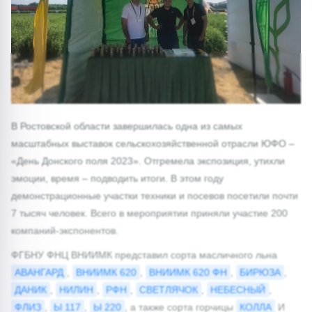
В Ростовской области завершилась одна из самых
масштабных выставок сельскохозяйственной отрасли ЮФО –
«День Донского поля 2023». Отгремела экспозиция, утихли
эмоции, время – подводить итоги. В этом году
демонстрационные участки техники и посевов посетили почти
7 тысяч человек. Всего в мероприятии приняли участие 200
компаний-экспонентов.
ФГБНУ ФНЦ ВНИИМК представил сорта масличного льна
АВАНГАРД
,
ВНИИМК 620
,
ВНИИМК 620 ФН
,
БИРЮЗА
,
ДАНИК
,
НИЛИН
,
РФН
,
СВЕТЛЯЧОК
,
НЕБЕСНЫЙ
,
ФЛИЗ
,
Ы 117
,
Ы 220
, а также сорта горчицы
КОЛЛА
И