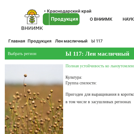
Краснодарский край
Продукция
О ВНИИМК
НАУ
Главная
Продукция
Лен масличный
Ы 117
Ы 117: Лен масличный
Выбрать регион
Полная устойчивость ко льноутомле
Культура:
Группа спелости:
Пригоден для выращивания в коротко
в том числе в засушливых регионах