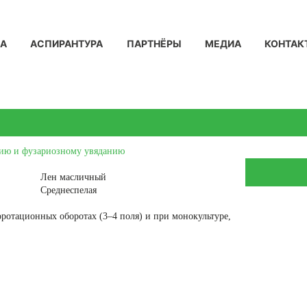
КА
АСПИРАНТУРА
ПАРТНЁРЫ
МЕДИА
КОНТАК
нию и фузариозному увяданию
Лен масличный
Среднеспелая
ротационных оборотах (3–4 поля) и при монокультуре,