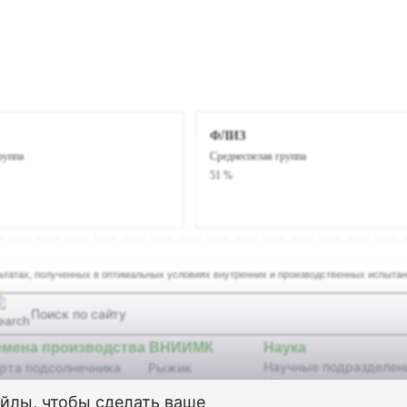
ФЛИЗ
руппа
Среднеспелая группа
51 %
льтатах, полученных в оптимальных условиях внутренних и производственных испы
емена производства ВНИИМК
Наука
Научные подразделен
рта подсолнечника
Рыжик
Научные издания
бриды подсолнечника
Сурепица
айлы, чтобы сделать ваше
Селекционные достиж
я
Кунжут