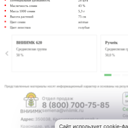
Потенциальная урожайность
28 ц/га
Масличность семян
43 %
Масса 1000 семян
5,3 г
Высота растений
75 см
Цвет семян
жёлтые
Цвет лепестков
голубые
ВНИИМК 620
Ручеёк
Среднеспелая группа
Среднеспелая г
50 %
50,0 %
Представленные материалы носят информационный характер и основаны на резу
Отдел продаж
8 (800) 700-75-85
С
semena@vniimk.ru
Со
Адрес:
350038, Краснодарский край, г.
Ги
Сайт использует
cookie-ф
Краснодар, ул. им. Филатова, дом 17
Со