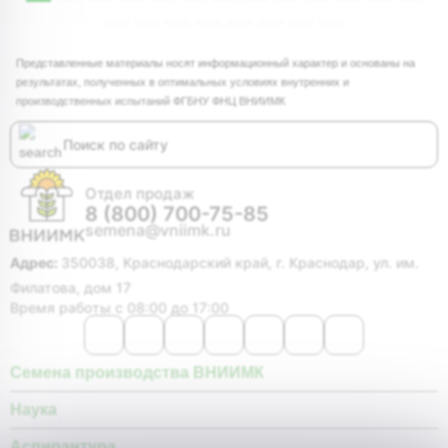
Представленные материалы носят информационный характер и основаны на
результатах, полученных в оптимальных условиях внутренних и
производственных испытаний ФГБНУ ФНЦ ВНИИМК
Отдел продаж
8 (800) 700-75-85
semena@vniimk.ru
Адрес:
350038, Краснодарский край, г. Краснодар, ул. им.
Филатова, дом 17
Время работы с 08:00 до 17:00
Семена производства ВНИИМК
Наука
Аспирантура