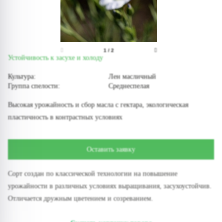
1
/
2
Устойчивость к засухе и холоду
Культура:
Лен масличный
Группа спелости:
Среднеспелая
Высокая урожайность и сбор масла с гектара, экологическая
пластичность в контрастных условиях
Оставить заявку
Сорт создан по классической технологии на повышение
урожайности в различных условиях выращивания, засухоустойчив.
Отличается дружным цветением и созреванием.