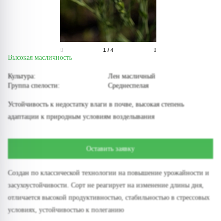
1
/
4
Высокая масличность
Культура:
Лен масличный
Группа спелости:
Среднеспелая
Устойчивость к недостатку влаги в почве, высокая степень
адаптации к природным условиям возделывания
Оставить заявку
Создан по классической технологии на повышение урожайности и
засухоустойчивости. Сорт не реагирует на изменение длины дня,
отличается высокой продуктивностью, стабильностью в стрессовых
условиях, устойчивостью к полеганию