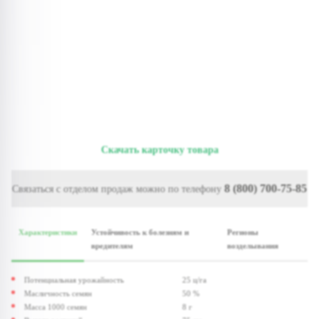
Скачать карточку товара
8 (800) 700-75-85
Связаться с отделом продаж можно по телефону
Характеристики
Устойчивость к болезням и
Регионы
вредителям
возделывания
Потенциальная урожайность
25 ц/га
Масличность семян
50 %
Масса 1000 семян
8 г