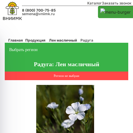
Каталог
Заказать звонок
8 (800) 700-75-85
semena@vniimk.ru
Главная
Продукция
Лен масличный
Радуга
Выбрать регион
Радуга: Лен масличный
Регион не выбран